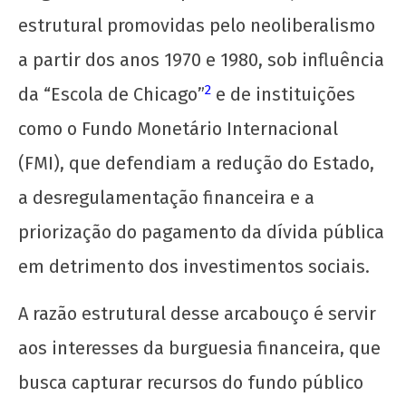
28
estrutural promovidas pelo neoliberalismo
de
a partir dos anos 1970 e 1980, sob influência
maio
de
2
da “Escola de Chicago”
e de instituições
2025
CN
como o Fundo Monetário Internacional
UJC
(FMI), que defendiam a redução do Estado,
a desregulamentação financeira e a
priorização do pagamento da dívida pública
em detrimento dos investimentos sociais.
A razão estrutural desse arcabouço é servir
aos interesses da burguesia financeira, que
busca capturar recursos do fundo público