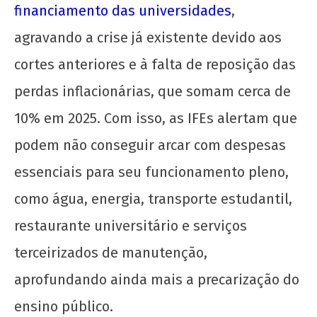
para derrubar o “calabouço” fiscal!
financiamento das universidades
,
28
agravando a crise já existente devido aos
de
maio
cortes anteriores e à falta de reposição das
de
2025
perdas inflacionárias, que somam cerca de
CN
10% em 2025. Com isso, as IFEs alertam que
UJC
podem não conseguir arcar com despesas
essenciais para seu funcionamento pleno,
como água, energia, transporte estudantil,
restaurante universitário e serviços
UJC, 99 anos!
terceirizados de manutenção,
28
aprofundando ainda mais a precarização do
de
maio
ensino público.
de