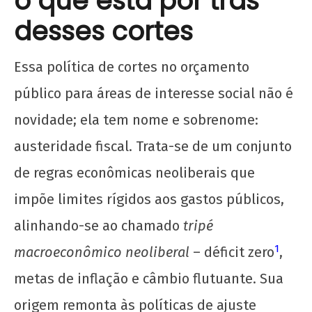
o que está por trás
desses cortes
Os jovens comunistas e as eleições
Essa política de cortes no orçamento
28
de
público para áreas de interesse social não é
maio
novidade; ela tem nome e sobrenome:
de
2025
austeridade fiscal. Trata-se de um conjunto
CN
UJC
de regras econômicas neoliberais que
impõe limites rígidos aos gastos públicos,
alinhando-se ao chamado
tripé
1
macroeconômico neoliberal
– déficit zero
,
metas de inflação e câmbio flutuante. Sua
Manifesto por uma Universidade Popular para
origem remonta às políticas de ajuste
o 72º CONEG da UNE