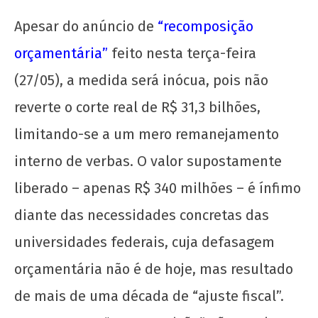
2025
Apesar do anúncio de
“recomposição
CN
UJC
orçamentária”
feito nesta terça-feira
(27/05), a medida será inócua, pois não
reverte o corte real de R$ 31,3 bilhões,
limitando-se a um mero remanejamento
interno de verbas. O valor supostamente
Solidariedade ao movimento estudantil do
Acre
liberado – apenas R$ 340 milhões – é ínfimo
28
diante das necessidades concretas das
de
universidades federais, cuja defasagem
maio
de
orçamentária não é de hoje, mas resultado
2025
CN
de mais de uma década de “ajuste fiscal”.
UJC