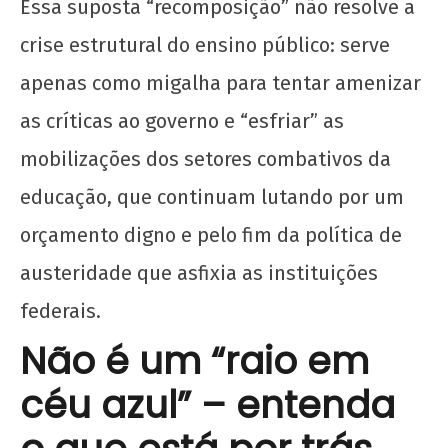
Essa suposta “recomposição” não resolve a
crise estrutural do ensino público: serve
apenas como migalha para tentar amenizar
as críticas ao governo e “esfriar” as
Soberania alimentar é permanência: o PASES
mobilizações dos setores combativos da
e os Restaurantes Universitários
educação, que continuam lutando por um
28
orçamento digno e pelo fim da política de
de
maio
austeridade que asfixia as instituições
de
2025
federais.
CN
Não é um “raio em
UJC
céu azul” – entenda