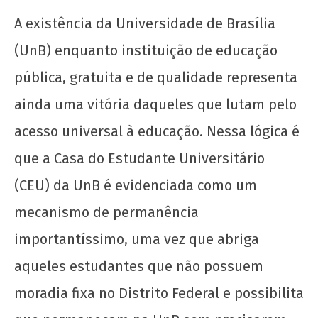
CN
A existência da Universidade de Brasília
UJC
(UnB) enquanto instituição de educação
pública, gratuita e de qualidade representa
ainda uma vitória daqueles que lutam pelo
acesso universal à educação. Nessa lógica é
que a Casa do Estudante Universitário
Termelétrica de Brasília: caríssima e poluente
(CEU) da UnB é evidenciada como um
6 de
maio
mecanismo de permanência
de
2025
importantíssimo, uma vez que abriga
CN
aqueles estudantes que não possuem
UJC
moradia fixa no Distrito Federal e possibilita