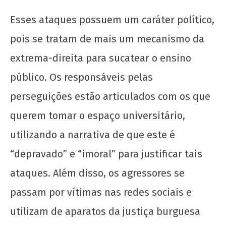
Esses ataques possuem um caráter político,
Fascistas não passarão: UnB é território de
luta e resistência estudantil!
pois se tratam de mais um mecanismo da
6 de
extrema-direita para sucatear o ensino
maio
de
público. Os responsáveis pelas
2025
perseguições estão articulados com os que
CN
UJC
querem tomar o espaço universitário,
utilizando a narrativa de que este é
“depravado” e “imoral” para justificar tais
ataques. Além disso, os agressores se
passam por vítimas nas redes sociais e
Por um Metrô-DF Público: Não à Privatização e
utilizam de aparatos da justiça burguesa
ao Sucateamento!