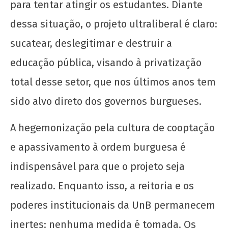
para tentar atingir os estudantes. Diante
6 de
maio
dessa situação, o projeto ultraliberal é claro:
de
sucatear, deslegitimar e destruir a
2025
CN
educação pública, visando à privatização
UJC
total desse setor, que nos últimos anos tem
sido alvo direto dos governos burgueses.
A hegemonização pela cultura de cooptação
e apassivamento à ordem burguesa é
indispensável para que o projeto seja
Queimadas na Flona: Impactos e Soluções
6 de
realizado. Enquanto isso, a reitoria e os
maio
poderes institucionais da UnB permanecem
de
2025
inertes: nenhuma medida é tomada. Os