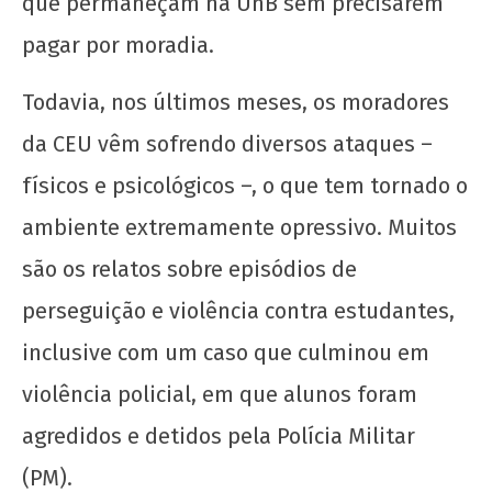
que permaneçam na UnB sem precisarem
pagar por moradia.
Todavia, nos últimos meses, os moradores
Toda solidariedade à greve dos técnicos-
da CEU vêm sofrendo diversos ataques –
administrativos da UnB!
físicos e psicológicos –, o que tem tornado o
6 de
ambiente extremamente opressivo. Muitos
maio
de
são os relatos sobre episódios de
2025
CN
perseguição e violência contra estudantes,
UJC
inclusive com um caso que culminou em
violência policial, em que alunos foram
agredidos e detidos pela Polícia Militar
(PM).