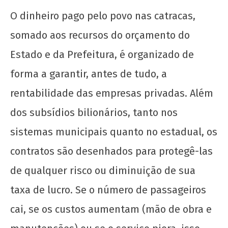
UJC
O dinheiro pago pelo povo nas catracas,
somado aos recursos do orçamento do
Estado e da Prefeitura, é organizado de
forma a garantir, antes de tudo, a
rentabilidade das empresas privadas. Além
O Teatro de Contêiner Mungunzá e o descaso
dos subsídios bilionários, tanto nos
da prefeitura de São Paulo com a cultura
periférica
sistemas municipais quanto no estadual, os
22 de
contratos são desenhados para protegê-las
janeiro
de
de qualquer risco ou diminuição de sua
2026
taxa de lucro. Se o número de passageiros
CN
UJC
cai, se os custos aumentam (mão de obra e