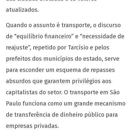
de
atualizados.
2026
CN
Quando o assunto é transporte, o discurso
UJC
de “equilíbrio financeiro” e “necessidade de
reajuste”, repetido por Tarcísio e pelos
prefeitos dos municípios do estado, serve
para esconder um esquema de repasses
absurdos que garantem privilégios aos
Justiça para Abdoulaye Dieng: a realidade das
creches conveniadas em São Paulo
capitalistas do setor. O transporte em São
22 de
Paulo funciona como um grande mecanismo
janeiro
de transferência de dinheiro público para
de
2026
empresas privadas.
CN