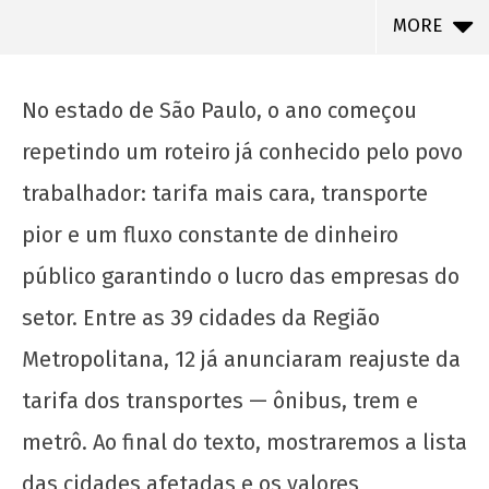
MORE
No estado de São Paulo, o ano começou
repetindo um roteiro já conhecido pelo povo
trabalhador: tarifa mais cara, transporte
pior e um fluxo constante de dinheiro
público garantindo o lucro das empresas do
setor. Entre as 39 cidades da Região
NOW VIEWING
Metropolitana, 12 já anunciaram reajuste da
tarifa dos transportes — ônibus, trem e
Aumento da tarifa do transporte em São
Paulo: mais caro pra nós, mais lucro pra eles
metrô. Ao final do texto, mostraremos a lista
22 de
das cidades afetadas e os valores
janeiro