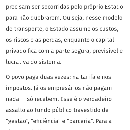
precisam ser socorridas pelo próprio Estado
Lei anti-Oruam: perseguição à cultura
para não quebrarem. Ou seja, nesse modelo
periférica
22 de
de transporte, o Estado assume os custos,
janeiro
os riscos e as perdas, enquanto o capital
de
2026
privado fica com a parte segura, previsível e
CN
UJC
lucrativa do sistema.
O povo paga duas vezes: na tarifa e nos
impostos. Já os empresários não pagam
nada — só recebem. Esse é o verdadeiro
assalto ao fundo público travestido de
O Leilão das Escolas em SP: um Ataque ao
“gestão”, “eficiência” e “parceria”. Para a
Direito à Educação