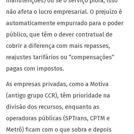
manutenções) ou se o serviço piora, isso
não afeta o lucro empresarial. O prejuízo é
automaticamente empurrado para o poder
público, que têm o dever contratual de
R$5,20 custa a vida de um trabalhador?
cobrir a diferença com mais repasses,
22 de
reajustes tarifários ou “compensações”
janeiro
de
pagas com impostos.
2026
CN
As empresas privadas, como a Motiva
UJC
(antigo grupo CCR), têm prioridade na
divisão dos recursos, enquanto as
operadoras públicas (SPTrans, CPTM e
Metrô) ficam com o que sobra e depois