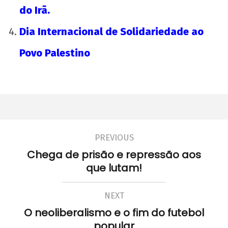
Toda solidariedade ao povo libanês e a sua
do Irã.
juventude em luta
Dia Internacional de Solidariedade ao
2 de
agosto
Povo Palestino
de
2018
wp-
admin
PREVIOUS
Chega de prisão e repressão aos
que lutam!
NEXT
O neoliberalismo e o fim do futebol
popular