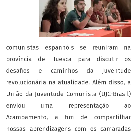
2 de
agosto
de
2018
wp-
admin
comunistas espanhóis se reuniram na
província de Huesca para discutir os
desafios e caminhos da juventude
revolucionária na atualidade. Além disso, a
União da Juventude Comunista (UJC-Brasil)
Manifesto de Lançamento da Campanha
Nacional: “1 Real por Cuba”
enviou uma representação ao
2 de
Acampamento, a fim de compartilhar
agosto
de
nossas aprendizagens com os camaradas
2018