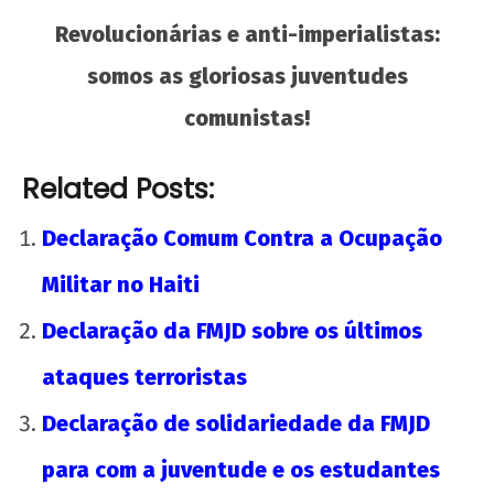
Revolucionárias e anti-imperialistas:
somos as gloriosas juventudes
Saudação à UJC de Cuba pelo seu 64º
comunistas!
aniversário
2 de
Related Posts:
agosto
de
Declaração Comum Contra a Ocupação
2018
wp-
Militar no Haiti
admin
Declaração da FMJD sobre os últimos
ataques terroristas
Declaração de solidariedade da FMJD
para com a juventude e os estudantes