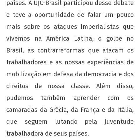
países. A UJC-Brasil participou desse debate
e teve a oportunidade de falar um pouco
mais sobre os ataques imperialistas que
vivemos na América Latina, o golpe no
Brasil, as contrarreformas que atacam os
Cuba não se rende! Solidariedade ao povo
cubano ante a escalada agressiva dos EUA
trabalhadores e as nossas experiências de
2 de
mobilização em defesa da democracia e dos
agosto
direitos de nossa classe. Além disso,
de
2018
pudemos também aprender com os
wp-
admin
camaradas da Grécia, da França e da Itália,
que seguem lutando pela juventude
trabalhadora de seus países.