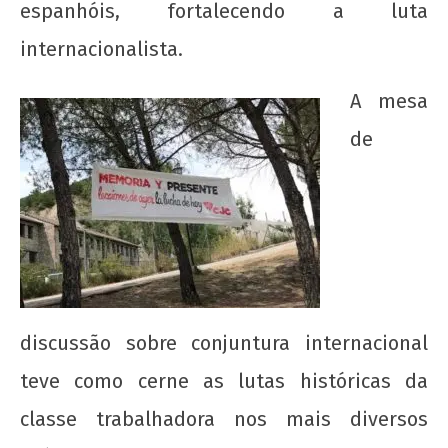
espanhóis, fortalecendo a luta
wp-
admin
internacionalista.
A mesa
de
Raúl é herói! Criminoso é o governo que
invade, sequestra, mata e bombardeia ao
redor do globo
2 de
agosto
discussão sobre conjuntura internacional
de
teve como cerne as lutas históricas da
2018
wp-
classe trabalhadora nos mais diversos
admin