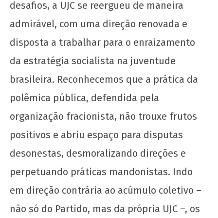
Solidariedade ao movimento estudantil do
desafios, a UJC se reergueu de maneira
Acre
admirável, com uma direção renovada e
1 de
disposta a trabalhar para o enraizamento
agosto
de
da estratégia socialista na juventude
2024
CN
brasileira. Reconhecemos que a prática da
UJC
polêmica pública, defendida pela
organização fracionista, não trouxe frutos
positivos e abriu espaço para disputas
desonestas, desmoralizando direções e
perpetuando práticas mandonistas. Indo
Soberania alimentar é permanência: o PASES
em direção contrária ao acúmulo coletivo –
e os Restaurantes Universitários
não só do Partido, mas da própria UJC –, os
1 de