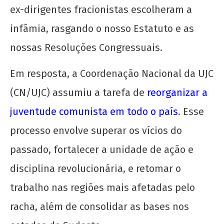
agosto
ex-dirigentes fracionistas escolheram a
de
2024
infâmia, rasgando o nosso Estatuto e as
CN
nossas Resoluções Congressuais.
UJC
Em resposta, a Coordenação Nacional da UJC
(CN/UJC) assumiu a tarefa de
reorganizar a
juventude comunista em todo o país
. Esse
processo envolve superar os vícios do
Os jovens comunistas e as eleições
passado, fortalecer a unidade de ação e
1 de
disciplina revolucionária, e retomar o
agosto
de
trabalho nas regiões mais afetadas pelo
2024
racha, além de consolidar as bases nos
CN
UJC