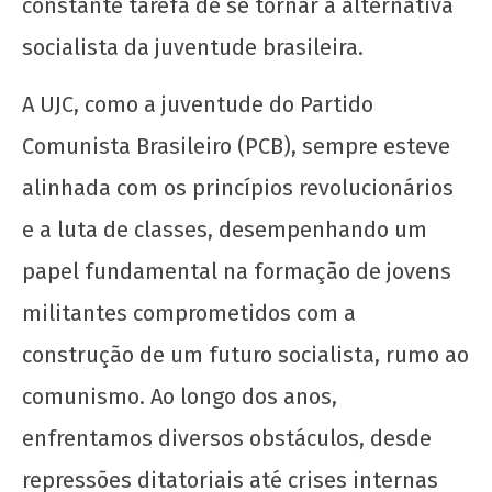
constante tarefa de se tornar a alternativa
socialista da juventude brasileira.
A UJC, como a juventude do Partido
Comunista Brasileiro (PCB), sempre esteve
alinhada com os princípios revolucionários
Manifesto de Lançamento da Campanha
e a luta de classes, desempenhando um
Nacional: “1 Real por Cuba”
papel fundamental na formação de jovens
1 de
agosto
militantes comprometidos com a
de
2024
construção de um futuro socialista, rumo ao
CN
comunismo. Ao longo dos anos,
UJC
enfrentamos diversos obstáculos, desde
repressões ditatoriais até crises internas