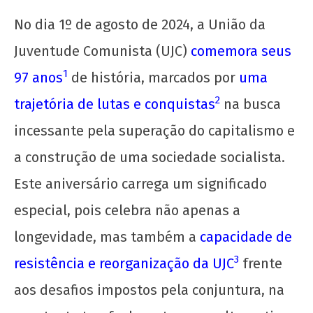
No dia 1º de agosto de 2024, a União da
Juventude Comunista (UJC)
comemora seus
1
97 anos
de história, marcados por
uma
2
trajetória de lutas e conquistas
na busca
incessante pela superação do capitalismo e
a construção de uma sociedade socialista.
NOW VIEWING
Este aniversário carrega um significado
especial, pois celebra não apenas a
UJC 97 Anos: Ousar Lutar, Ousar Vencer!
1 de
longevidade, mas também a
capacidade de
agosto
3
resistência e reorganização da UJC
frente
de
2024
aos desafios impostos pela conjuntura, na
CN
UJC