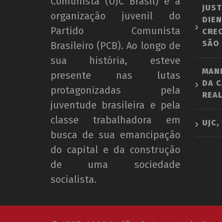
Comunista (UJC Brasil) é a
JUST
organização juvenil do
DIEN
Partido Comunista
CRE
SÃO
Brasileiro (PCB). Ao longo de
sua história, esteve
MAN
presente nas lutas
DA C
protagonizadas pela
REAL
juventude brasileira e pela
classe trabalhadora em
UJC,
busca de sua emancipação
do capital e da construção
de uma sociedade
socialista.