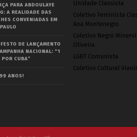
Unidade Classista
IÇA PARA ABDOULAYE
G: A REALIDADE DAS
Coletivo Feminista Cla
CHES CONVENIADAS EM
Ana Montenegro
 PAULO
Coletivo Negro Minerv
IFESTO DE LANÇAMENTO
Oliveira
AMPANHA NACIONAL: “1
LGBT Comunista
 POR CUBA”
Coletivo Cultural Vian
 99 ANOS!