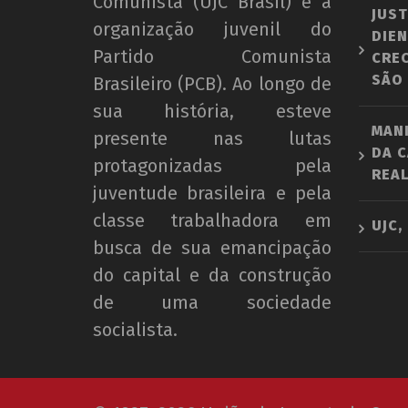
Comunista (UJC Brasil) é a
JUST
organização juvenil do
DIEN
Partido Comunista
CRE
SÃO
Brasileiro (PCB). Ao longo de
sua história, esteve
MAN
presente nas lutas
DA C
protagonizadas pela
REAL
juventude brasileira e pela
classe trabalhadora em
UJC,
busca de sua emancipação
do capital e da construção
de uma sociedade
socialista.