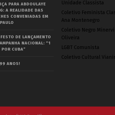
Unidade Classista
IÇA PARA ABDOULAYE
G: A REALIDADE DAS
Coletivo Feminista Cla
CHES CONVENIADAS EM
Ana Montenegro
 PAULO
Coletivo Negro Minerv
IFESTO DE LANÇAMENTO
Oliveira
AMPANHA NACIONAL: “1
LGBT Comunista
 POR CUBA”
Coletivo Cultural Vian
 99 ANOS!