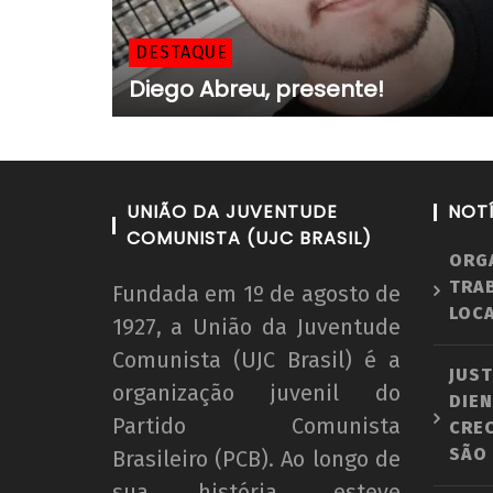
DESTAQUE
Diego Abreu, presente!
UNIÃO DA JUVENTUDE
NOT
COMUNISTA (UJC BRASIL)
ORG
TRA
Fundada em 1º de agosto de
LOCA
1927, a União da Juventude
Comunista (UJC Brasil) é a
JUST
organização juvenil do
DIEN
Partido Comunista
CRE
SÃO
Brasileiro (PCB). Ao longo de
sua história, esteve