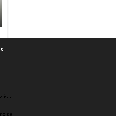
US
ssista
ino de