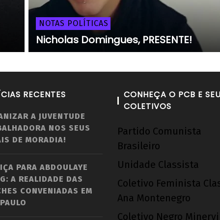
NOTAS POLÍTICAS
Nicholas Domingues, PRESENTE!
ÍCIAS RECENTES
CONHEÇA O PCB E SE
COLETIVOS
ANIZAR A JUVENTUDE
BALHADORA NOS SEUS
Partido Comunista
IS DE MORADIA!
Brasileiro
Unidade Classista
IÇA PARA ABDOULAYE
G: A REALIDADE DAS
Coletivo Feminista Cla
CHES CONVENIADAS EM
Ana Montenegro
 PAULO
Coletivo Negro Minerv