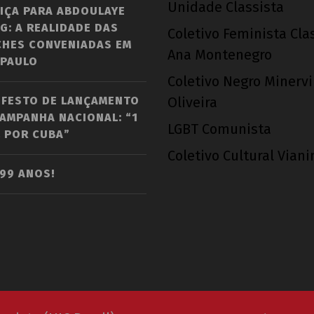
Unidade Classista
IÇA PARA ABDOULAYE
G: A REALIDADE DAS
Coletivo Feminista Cla
CHES CONVENIADAS EM
Ana Montenegro
 PAULO
Coletivo Negro Minerv
IFESTO DE LANÇAMENTO
Oliveira
AMPANHA NACIONAL: “1
LGBT Comunista
 POR CUBA”
Coletivo Cultural Vian
 99 ANOS!