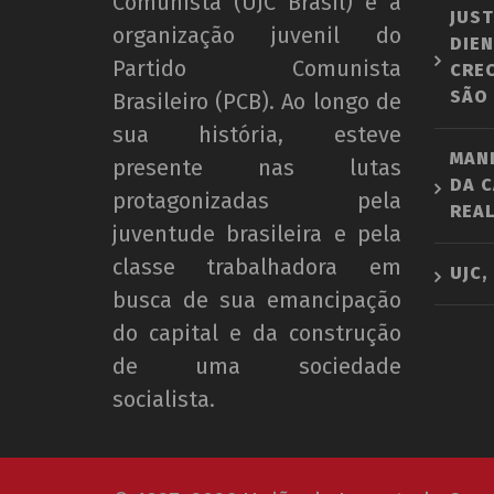
Comunista (UJC Brasil) é a
JUST
organização juvenil do
DIEN
Partido Comunista
CRE
SÃO
Brasileiro (PCB). Ao longo de
sua história, esteve
MAN
presente nas lutas
DA C
protagonizadas pela
REAL
juventude brasileira e pela
classe trabalhadora em
UJC,
busca de sua emancipação
do capital e da construção
de uma sociedade
socialista.