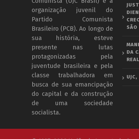
Comunista (UJC Brasil) é a
JUST
organização juvenil do
DIEN
Partido Comunista
CRE
SÃO
Brasileiro (PCB). Ao longo de
sua história, esteve
MAN
presente nas lutas
DA C
protagonizadas pela
REAL
juventude brasileira e pela
classe trabalhadora em
UJC,
busca de sua emancipação
do capital e da construção
de uma sociedade
socialista.