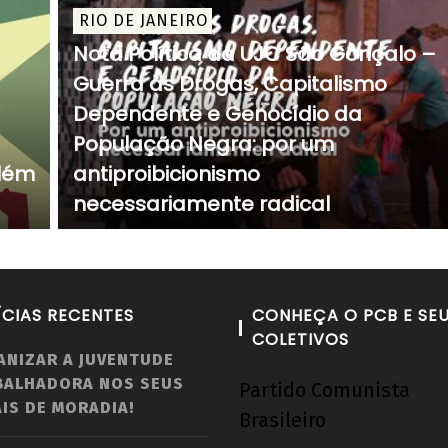
RIO DE JANEIRO
Nota Política da UJC São Gonçalo –
Guerra às Drogas, Capitalismo
Dependente e Genocídio da
População Negra: por um
Além
antiproibicionismo
necessariamente radical
ÍCIAS RECENTES
CONHEÇA O PCB E SE
COLETIVOS
ANIZAR A JUVENTUDE
BALHADORA NOS SEUS
Partido Comunista
IS DE MORADIA!
Brasileiro