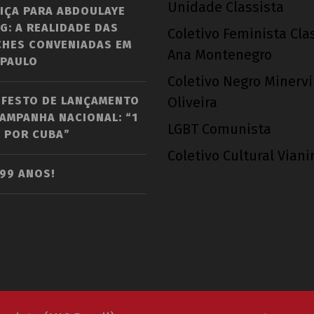
Unidade Classista
IÇA PARA ABDOULAYE
G: A REALIDADE DAS
Coletivo Feminista Cla
CHES CONVENIADAS EM
Ana Montenegro
 PAULO
Coletivo Negro Minerv
IFESTO DE LANÇAMENTO
Oliveira
AMPANHA NACIONAL: “1
LGBT Comunista
 POR CUBA”
Coletivo Cultural Vian
 99 ANOS!