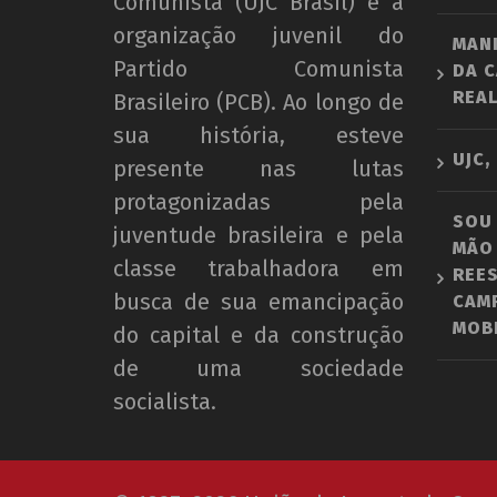
Comunista (UJC Brasil) é a
organização juvenil do
MAN
Partido Comunista
DA C
REAL
Brasileiro (PCB). Ao longo de
sua história, esteve
UJC,
presente nas lutas
protagonizadas pela
SOU
juventude brasileira e pela
MÃO 
classe trabalhadora em
REE
busca de sua emancipação
CAM
MOBI
do capital e da construção
de uma sociedade
socialista.