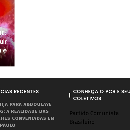
E:
uir
 e
ÍCIAS RECENTES
CONHEÇA O PCB E SE
COLETIVOS
IÇA PARA ABDOULAYE
G: A REALIDADE DAS
Partido Comunista
CHES CONVENIADAS EM
Brasileiro
 PAULO