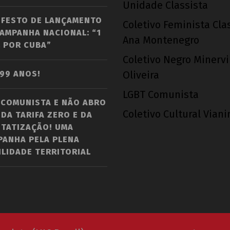
Unidade Classista
IFESTO DE LANÇAMENTO
Coletivo Feminista Cla
AMPANHA NACIONAL: “1
Ana Montenegro
 POR CUBA”
Coletivo Negro Minerv
 99 ANOS!
Oliveira
LGBT Comunista
 COMUNISTA E NÃO ABRO
Coletivo Cultural Vian
DA TARIFA ZERO E DA
STATIZAÇÃO! UMA
PANHA PELA PLENA
LIDADE TERRITORIAL