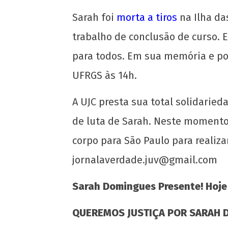
Sarah foi
morta a tiros
na Ilha da
trabalho de conclusão de curso. 
para todos. Em sua memória e por
NOW VIEWING
UFRGS às 14h.
Sarah presente! Hoje e sempre!
A UJC presta sua total solidarie
25 de
de luta de Sarah. Neste momento,
janeiro
de
corpo para São Paulo para realiz
2024
jornalaverdade.juv@gmail.com
CN
UJC
Sarah Domingues Presente! Hoje
QUEREMOS JUSTIÇA POR SARAH 