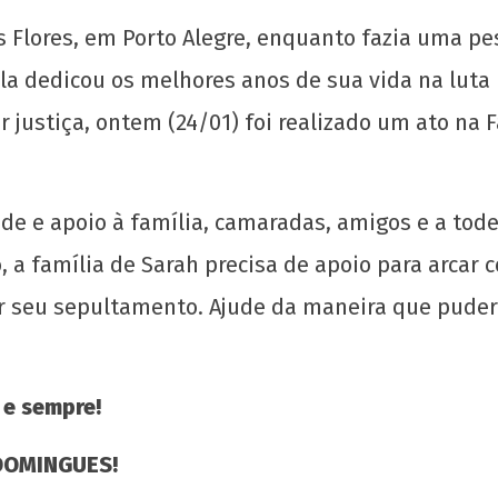
s Flores, em Porto Alegre, enquanto fazia uma p
Ela dedicou os melhores anos de sua vida na lut
 justiça, ontem (24/01) foi realizado um ato na 
UJC, 99 anos!
Soli
dade e apoio à família, camaradas, amigos e a to
Acr
25 de
 a família de Sarah precisa de apoio para arcar 
janeiro
25 d
de
jane
ar seu sepultamento. Ajude da maneira que puder
2024
de
CN
202
UJC
C
UJC
 e sempre!
DOMINGUES!