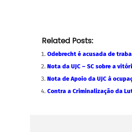
Soberania alimentar é permanência: o
PASES e os Restaurantes Universitários
Related Posts:
25 de
janeiro
Odebrecht é acusada de trabal
de
2024
Nota da UJC – SC sobre a vitór
CN
UJC
Nota de Apoio da UJC à ocupa
Contra a Criminalização da Lu