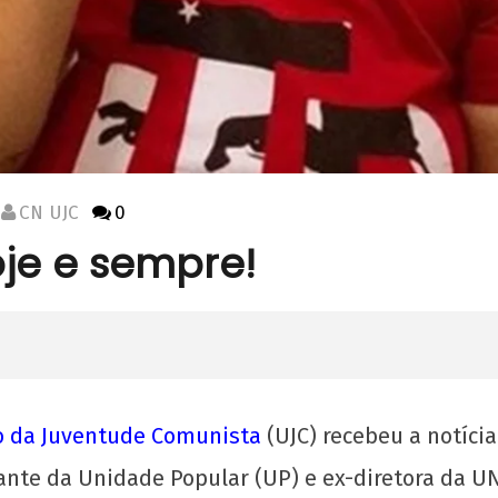
CN UJC
0
je e sempre!
o da Juventude Comunista
(UJC) recebeu a notíci
nte da Unidade Popular (UP) e ex-diretora da U