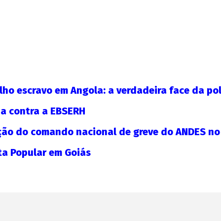
Os jovens comunistas e as eleições
Mani
par
25 de
janeiro
25 d
de
jane
ho escravo em Angola: a verdadeira face da polí
2024
de
CN
202
ia contra a EBSERH
UJC
C
UJC
ção do comando nacional de greve do ANDES no
ta Popular em Goiás