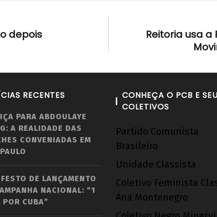
no depois
Reitoria usa 
Movi
ÍCIAS RECENTES
CONHEÇA O PCB E SE
COLETIVOS
IÇA PARA ABDOULAYE
G: A REALIDADE DAS
Partido Comunista
CHES CONVENIADAS EM
Brasileiro
 PAULO
Unidade Classista
IFESTO DE LANÇAMENTO
Coletivo Feminista Cla
AMPANHA NACIONAL: “1
Ana Montenegro
 POR CUBA”
Coletivo Negro Minerv