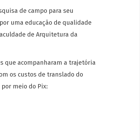
esquisa de campo para seu
a por uma educação de qualidade
Faculdade de Arquitetura da
dariedade ao movimento estudantil do
des que acompanharam a trajetória
e
com os custos de translado do
e
iro
 por meio do Pix:
4
N