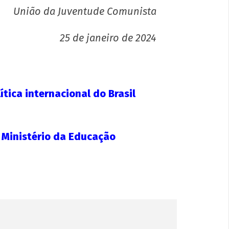
União da Juventude Comunista
25 de janeiro de 2024
festo por uma Universidade Popular
a o 72º CONEG da UNE
e
iro
tica internacional do Brasil
4
N
 Ministério da Educação