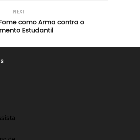
NEXT
a Fome como Arma contra o
mento Estudantil
US
ssista
ino de