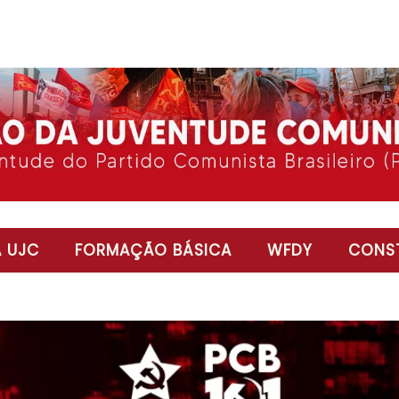
 UJC
FORMAÇÃO BÁSICA
WFDY
CONST