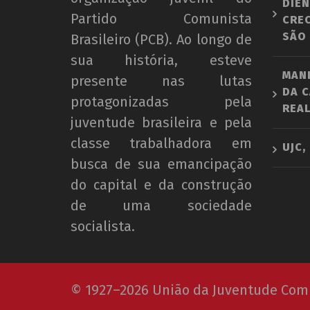
DIEN
Partido Comunista
CRE
SÃO
Brasileiro (PCB). Ao longo de
sua história, esteve
MAN
presente nas lutas
DA C
protagonizadas pela
REAL
juventude brasileira e pela
classe trabalhadora em
UJC,
busca de sua emancipação
do capital e da construção
de uma sociedade
socialista.
© 1927–2026 União da Juventude Comun