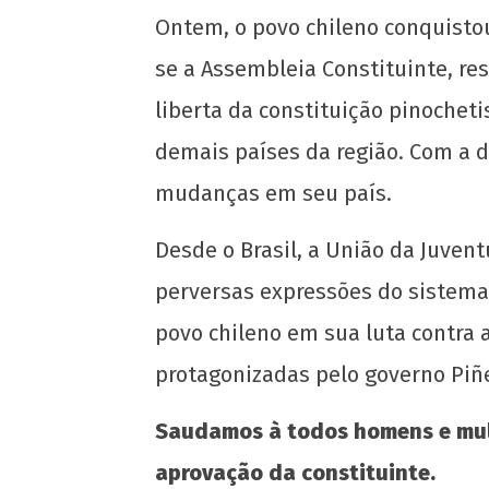
Ontem, o povo chileno conquisto
se a Assembleia Constituinte, re
liberta da constituição pinochet
demais países da região. Com a d
mudanças em seu país.
NOW VIEWING
Desde o Brasil, a União da Juve
Povo chileno enterra Constituição her
da ditadura de Pinochet
perversas expressões do sistema 
26 de
povo chileno em sua luta contra 
outubro
de 2020
protagonizadas pelo governo Piñ
wp-
admin
Saudamos à todos homens e mulh
aprovação da constituinte.