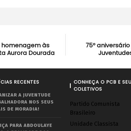
m homenagem às
75º aniversári
sta Aurora Dourada
Juventude
ÍCIAS RECENTES
CONHEÇA O PCB E SE
COLETIVOS
ANIZAR A JUVENTUDE
BALHADORA NOS SEUS
Partido Comunista
IS DE MORADIA!
Brasileiro
Unidade Classista
IÇA PARA ABDOULAYE