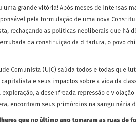
u uma grande vitória! Após meses de intensas m
sponsável pela formulação de uma nova Constitui
ista, rechaçando as políticas neoliberais que há
errubada da constituição da ditadura, o povo chi
ntude Comunista (UJC) saúda todos e todas que l
dada
Manifesto de Lançamento da Campanha
Raúl
Nacional: “1 Real por Cuba”
inva
capitalista e seus impactos sobre a vida da cla
redo
26 de
a exploração, a desenfreada repressão e violação
outubro
26 d
de 2020
out
era, encontram seus primórdios na sanguinária d
wp-
de 
admin
w
eres que no último ano tomaram as ruas de for
adm