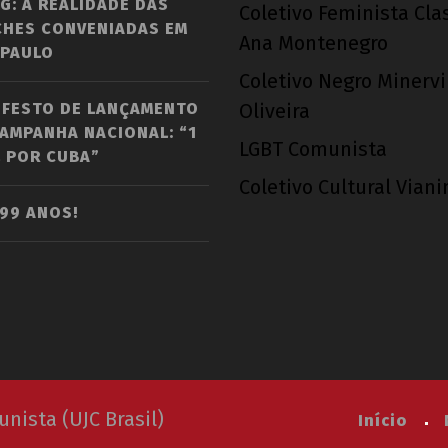
G: A REALIDADE DAS
Coletivo Feminista Cla
CHES CONVENIADAS EM
Ana Montenegro
 PAULO
Coletivo Negro Minerv
IFESTO DE LANÇAMENTO
Oliveira
AMPANHA NACIONAL: “1
LGBT Comunista
 POR CUBA”
Coletivo Cultural Vian
 99 ANOS!
ista (UJC Brasil)
Início