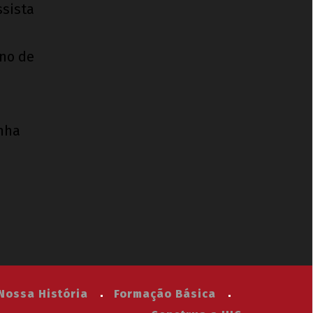
ssista
ino de
inha
Nossa História
Formação Básica