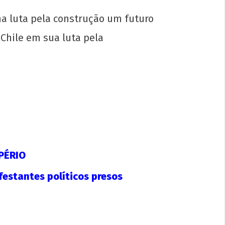
a luta pela construção um futuro
Chile em sua luta pela
 solidariedade ao povo libanês e a sua
ntude em luta
e
ubro
2020
p-
in
PÉRIO
estantes políticos presos