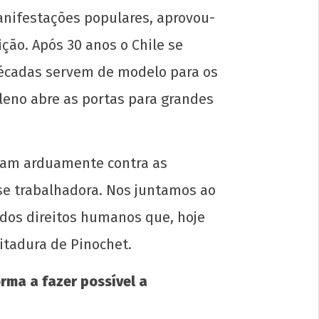
anifestações populares, aprovou-
ção. Após 30 anos o Chile se
 décadas servem de modelo para os
leno abre as portas para grandes
utam arduamente contra as
 é herói! Criminoso é o governo que
de, sequestra, mata e bombardeia ao
sse trabalhadora. Nos juntamos ao
r do globo
 dos direitos humanos que, hoje
e
ubro
itadura de Pinochet.
2020
p-
ma a fazer possível a
in