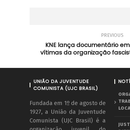
PREVIOUS
KNE lança documentário e
vítimas da organização fasci
UNIÃO DA JUVENTUDE
NOT
COMUNISTA (UJC BRASIL)
ORG
TRA
Fundada em 1º de agosto de
LOCA
1927, a União da Juventude
Comunista (UJC Brasil) é a
JUST
organização juvenil do