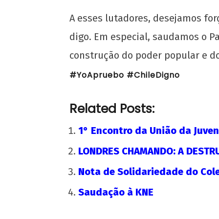
A esses lutadores, desejamos for
digo. Em especial, saudamos o P
construção do poder popular e do
#YoApruebo #ChileDigno
Cuba não se rende! Solidariedade ao 
cubano ante a escalada agressiva dos
26 de
Related Posts:
outubro
de 2020
1° Encontro da União da Juve
wp-
admin
LONDRES CHAMANDO: A DESTRU
Nota de Solidariedade do Cole
Saudação à KNE