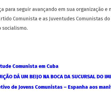
ça para seguir avançando em sua organização e n
artido Comunista e as Juventudes Comunistas do 
 socialismo.
povo
Saudação à UJC de Cuba pelo seu 64º
Toda
 EUA
aniversário
juve
26 de
26 d
outubro
out
de 2020
de 
ntude Comunista em Cuba
wp-
w
admin
adm
IÇÃO DÁ UM BEIJO NA BOCA DA SUCURSAL DO IM
tivo de Jovens Comunistas – Espanha aos manif