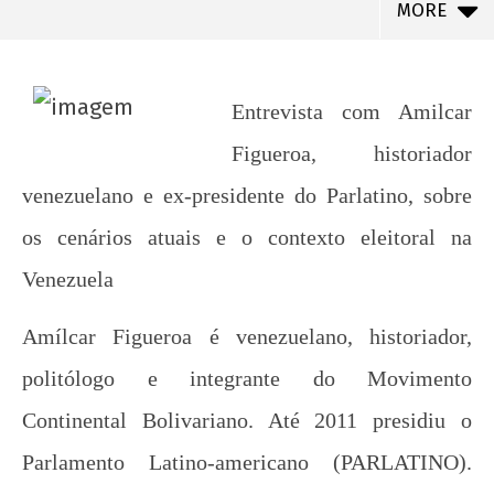
MORE
Entrevista com Amilcar
Figueroa, historiador
venezuelano e ex-presidente do Parlatino, sobre
os cenários atuais e o contexto eleitoral na
Venezuela
Amílcar Figueroa é venezuelano, historiador,
NOW VIEWING
politólogo e integrante do Movimento
“Não há possibilidade de avançar se não
enfrentarmos a dominação cultural burguesa”
Continental Bolivariano. Até 2011 presidiu o
26 de
Parlamento Latino-americano (PARLATINO).
setembro