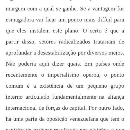
margem com a qual se ganhe. Se a vantagem for
esmagadora vai ficar um pouco mais difícil para
Solidariedade ao movimento estudantil do
que eles instalem este plano. O certo é que a
Acre
26 de
partir disso, setores radicalizados tratariam de
setembro
aprofundar a desestabilização por diversos meios.
de 2012
wp-
Não poderia aqui dizer quais. Em países onde
admin
recentemente o imperialismo operou, o ponto
comum é a existência de um pequeno grupo
interno articulado fundamentalmente na aliança
internacional de forças do capital. Por outro lado,
há uma parte da oposição venezuelana que tem o
espírito de arriscar resultados nas eleições e que