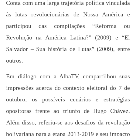
Conta com uma larga trajetória política vinculada
de 2012
wp-
às lutas revolucionárias de Nossa América e
admin
participou das compilações “Reforma ou
Revolução na América Latina?” (2009) e “El
Salvador – Sua história de Lutas” (2009), entre
outros.
Em diálogo com a AlbaTV, compartilhou suas
Manifesto de Lançamento da Campanha
impressões acerca do contexto eleitoral do 7 de
Nacional: “1 Real por Cuba”
outubro, os possíveis cenários e estratégias
26 de
setembro
opositoras frente ao triunfo de Hugo Chávez.
de 2012
wp-
Além disso, referiu-se aos desafios da revolução
admin
bolivariana para a etapa 2013-2019 e seu impacto