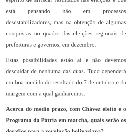
Soberania alimentar é permanência: o PASES
e os Restaurantes Universitários
está pensando não em processos
26 de
desestabilizadores, mas na obtenção de algumas
setembro
de 2012
conquistas no quadro das eleições regionais de
wp-
admin
prefeituras e governos, em dezembro.
Estas possibilidades estão aí e não devemos
descuidar de nenhuma das duas. Tudo dependerá
em boa medida do resultado do 7 de outubro e da
margem com a qual ganharemos.
Os jovens comunistas e as eleições
Acerca do médio prazo, com Chávez eleito e o
26 de
Programa da Pátria em marcha, quais serão os
setembro
de 2012
desafios para a revolução bolivariana?