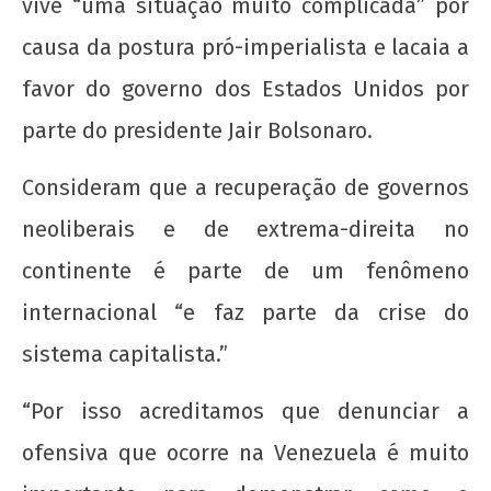
vive “uma situação muito complicada” por
admin
causa da postura pró-imperialista e lacaia a
favor do governo dos Estados Unidos por
parte do presidente Jair Bolsonaro.
Consideram que a recuperação de governos
Raúl é herói! Criminoso é o governo que
neoliberais e de extrema-direita no
invade, sequestra, mata e bombardeia ao
redor do globo
continente é parte de um fenômeno
23
internacional “e faz parte da crise do
de
maio
sistema capitalista.”
de
2019
“Por isso acreditamos que denunciar a
wp-
admin
ofensiva que ocorre na Venezuela é muito