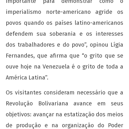
importante para demonstrar como o
imperialismo norte-americano agride os
povos quando os países latino-americanos
defendem sua soberania e os interesses
Cuba não se rende! Solidariedade ao povo
cubano ante a escalada agressiva dos EUA
dos trabalhadores e do povo”, opinou Lígia
23
Fernandes, que afirma que “o grito que se
de
ouve hoje na Venezuela é o grito de toda a
maio
de
América Latina”.
2019
wp-
Os visitantes consideram necessário que a
admin
Revolução Bolivariana avance em seus
objetivos: avançar na estatização dos meios
de produção e na organização do Poder