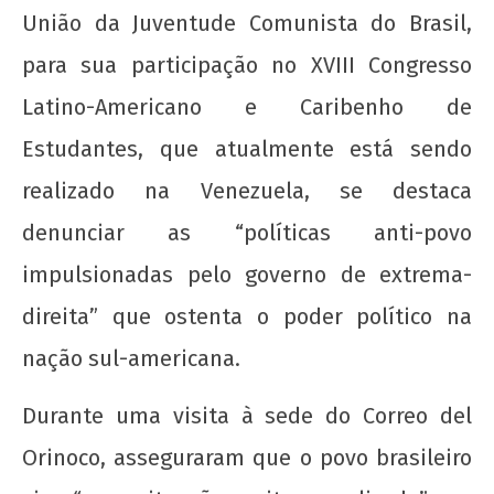
maio
União da Juventude Comunista do Brasil,
de
2019
para sua participação no XVIII Congresso
wp-
Latino-Americano e Caribenho de
admin
Estudantes, que atualmente está sendo
realizado na Venezuela, se destaca
denunciar as “políticas anti-povo
impulsionadas pelo governo de extrema-
Manifesto de Lançamento da Campanha
direita” que ostenta o poder político na
Nacional: “1 Real por Cuba”
nação sul-americana.
23
de
maio
Durante uma visita à sede do Correo del
de
Orinoco, asseguraram que o povo brasileiro
2019
wp-