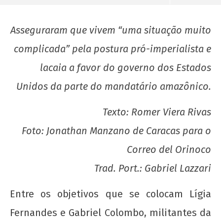
Asseguraram que vivem “uma situação muito
complicada” pela postura pró-imperialista e
lacaia a favor do governo dos Estados
Unidos da parte do mandatário amazônico.
Texto: Romer Viera Rivas
Foto: Jonathan Manzano de Caracas para o
NOW VIEWING
Correo del Orinoco
Jovens brasileiros denunciam “políticas anti-
Trad. Port.: Gabriel Lazzari
povo do governo de extrema-direita” de
Bolsonaro
Entre os objetivos que se colocam Lígia
23
Fernandes e Gabriel Colombo, militantes da
de