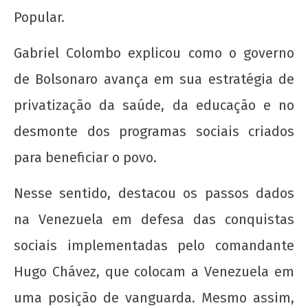
Popular.
Saudação à UJC de Cuba pelo seu 64º
aniversário
Gabriel Colombo explicou como o governo
23
de Bolsonaro avança em sua estratégia de
de
maio
privatização da saúde, da educação e no
de
desmonte dos programas sociais criados
2019
wp-
para beneficiar o povo.
admin
Nesse sentido, destacou os passos dados
na Venezuela em defesa das conquistas
sociais implementadas pelo comandante
Hugo Chávez, que colocam a Venezuela em
Toda solidariedade ao povo libanês e a sua
uma posição de vanguarda. Mesmo assim,
juventude em luta