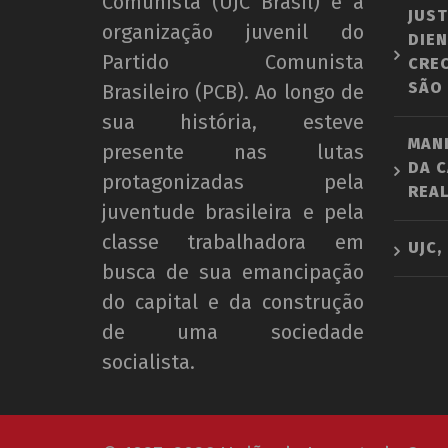
Comunista (UJC Brasil) é a
JUST
organização juvenil do
DIEN
Partido Comunista
CRE
SÃO
Brasileiro (PCB). Ao longo de
sua história, esteve
MAN
presente nas lutas
DA C
protagonizadas pela
REAL
juventude brasileira e pela
classe trabalhadora em
UJC,
busca de sua emancipação
do capital e da construção
de uma sociedade
socialista.