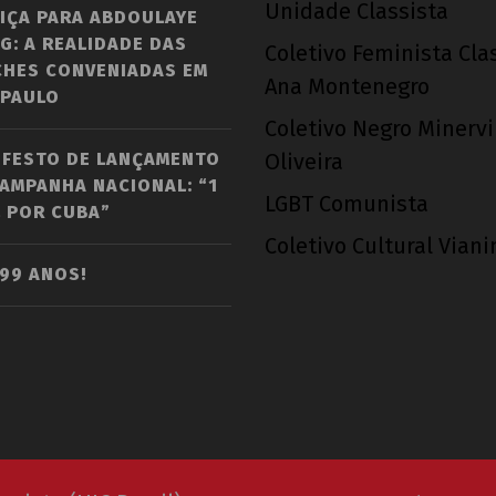
Unidade Classista
IÇA PARA ABDOULAYE
G: A REALIDADE DAS
Coletivo Feminista Cla
CHES CONVENIADAS EM
Ana Montenegro
 PAULO
Coletivo Negro Minerv
IFESTO DE LANÇAMENTO
Oliveira
AMPANHA NACIONAL: “1
LGBT Comunista
 POR CUBA”
Coletivo Cultural Vian
 99 ANOS!