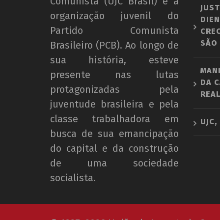
Comunista (UJC Brasil) é a
JUST
organização juvenil do
DIEN
Partido Comunista
CRE
SÃO
Brasileiro (PCB). Ao longo de
sua história, esteve
MAN
presente nas lutas
DA C
protagonizadas pela
REAL
juventude brasileira e pela
classe trabalhadora em
UJC,
busca de sua emancipação
do capital e da construção
de uma sociedade
socialista.