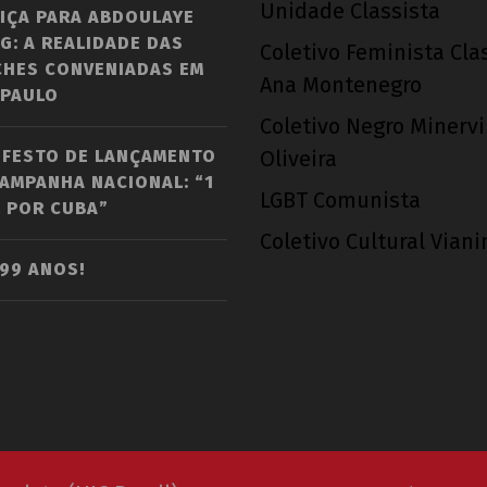
Unidade Classista
IÇA PARA ABDOULAYE
G: A REALIDADE DAS
Coletivo Feminista Cla
CHES CONVENIADAS EM
Ana Montenegro
 PAULO
Coletivo Negro Minerv
IFESTO DE LANÇAMENTO
Oliveira
AMPANHA NACIONAL: “1
LGBT Comunista
 POR CUBA”
Coletivo Cultural Vian
 99 ANOS!