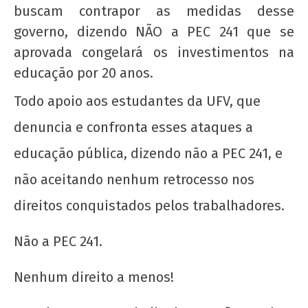
wp-
buscam contrapor as medidas desse
admin
governo, dizendo NÃO a PEC 241 que se
aprovada congelará os investimentos na
educação por 20 anos.
Todo apoio aos estudantes da UFV, que
denuncia e confronta esses ataques a
educação pública, dizendo não a PEC 241, e
Solidariedade ao movimento estudantil do
não aceitando nenhum retrocesso nos
Acre
direitos conquistados pelos trabalhadores.
21 de
outubro
Não a PEC 241.
de 2016
wp-
admin
Nenhum direito a menos!