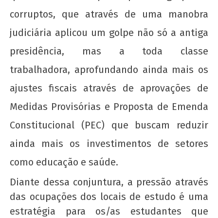
Viçosa – MG (UFV).
corruptos, que através de uma manobra
21 de
judiciária aplicou um golpe não só a antiga
outubro
de 2016
presidência, mas a toda classe
wp-
admin
trabalhadora, aprofundando ainda mais os
ajustes fiscais através de aprovações de
Medidas Provisórias e Proposta de Emenda
Constitucional (PEC) que buscam reduzir
ainda mais os investimentos de setores
como educação e saúde.
UJC, 99 anos!
Diante dessa conjuntura, a pressão através
21 de
das ocupações dos locais de estudo é uma
outubro
de 2016
estratégia para os/as estudantes que