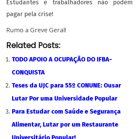
Estudantes e trabalhadores não podem
pagar pela crise!
Rumo a Greve Geral!
Related Posts:
Soberania alimentar é permanência: o PASES
e os Restaurantes Universitários
TODO APOIO A OCUPAÇÃO DO IFBA-
21 de
CONQUISTA
outubro
de 2016
Teses da UJC para 55º CONUNE: Ousar
wp-
admin
Lutar Por uma Universidade Popular
Para Estudar com Saúde e Segurança
Alimentar, Lutar por um Restaurante
Universitário Popular!