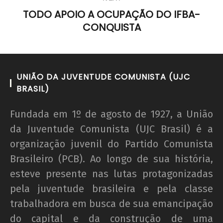
o 72º CONEG da UNE
TODO APOIO A OCUPAÇÃO DO IFBA-
21 de
CONQUISTA
outubro
de 2016
wp-
admin
UNIÃO DA JUVENTUDE COMUNISTA (UJC
BRASIL)
Fundada em 1º de agosto de 1927, a União
da Juventude Comunista (UJC Brasil) é a
organização juvenil do Partido Comunista
Brasileiro (PCB). Ao longo de sua história,
esteve presente nas lutas protagonizadas
pela juventude brasileira e pela classe
trabalhadora em busca de sua emancipação
do capital e da construção de uma