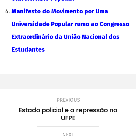
Manifesto do Movimento por Uma
Universidade Popular rumo ao Congresso
Os jovens comunistas e as eleições
21 de
Extraordinário da União Nacional dos
outubro
de 2016
Estudantes
wp-
admin
PREVIOUS
Estado policial e a repressão na
UFPE
Manifesto por uma Universidade Popular para
NEXT