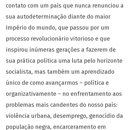
contato com um país que nunca renunciou a
sua autodeterminação diante do maior
Império do mundo, que passou por um
Toda solidariedade ao povo libanês e a sua
processo revolucionário vitorioso e que
juventude em luta
inspirou inúmeras gerações a fazerem de
11
de
sua prática política uma luta pelo horizonte
abril
de
socialista, mas também um aprendizado
2020
único de como avançarmos – política e
wp-
admin
organizativamente – no enfrentamento aos
problemas mais candentes do nosso país:
violência urbana, desemprego, genocídio da
população negra, encarceramento em