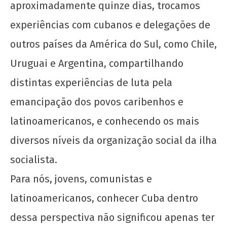
wp-
aproximadamente quinze dias, trocamos
admin
experiências com cubanos e delegações de
outros países da América do Sul, como Chile,
Uruguai e Argentina, compartilhando
distintas experiências de luta pela
emancipação dos povos caribenhos e
Saudação à UJC de Cuba pelo seu 64º
aniversário
latinoamericanos, e conhecendo os mais
11
diversos níveis da organização social da ilha
de
abril
socialista.
de
2020
Para nós, jovens, comunistas e
wp-
latinoamericanos, conhecer Cuba dentro
admin
dessa perspectiva não significou apenas ter