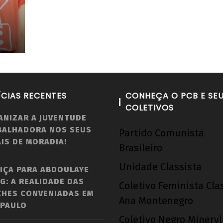
ÍCIAS RECENTES
CONHEÇA O PCB E SE
COLETIVOS
ANIZAR A JUVENTUDE
BALHADORA NOS SEUS
Partido Comunista
IS DE MORADIA!
Brasileiro
Unidade Classista
IÇA PARA ABDOULAYE
G: A REALIDADE DAS
Coletivo Feminista Cla
CHES CONVENIADAS EM
Ana Montenegro
 PAULO
Coletivo Negro Minerv