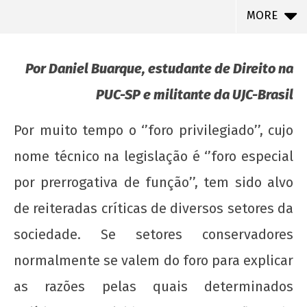
MORE
Por Daniel Buarque, estudante de Direito na
PUC-SP e militante da UJC-Brasil
Por muito tempo o ‘’foro privilegiado’’, cujo
nome técnico na legislação é ‘’foro especial
por prerrogativa de função’’, tem sido alvo
de reiteradas críticas de diversos setores da
NOW VIEWING
sociedade. Se setores conservadores
Sobre o foro privilegiado, o populismo penal e
normalmente se valem do foro para explicar
as tarefas da esquerda
as razões pelas quais determinados
9 de
fevereiro