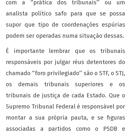
com a ‘’prática dos tribunais’’ ou um
analista político safo para que se possa
Sobre a planificação do trabalho
supor que tipo de coordenações espúrias
9 de
fevereiro
podem ser operadas numa situação dessas.
de 2019
wp-
É importante lembrar que os tribunais
admin
responsáveis por julgar réus detentores do
chamado ‘’foro privilegiado’’ são o STF, o STJ,
os demais tribunais superiores e os
tribunais de justiça de cada Estado. Que o
Supremo Tribunal Federal é responsável por
montar a sua própria pauta, e se figuras
Provocações acerca do papel da extensão
universitária hoje
associadas a partidos como o PSDB e