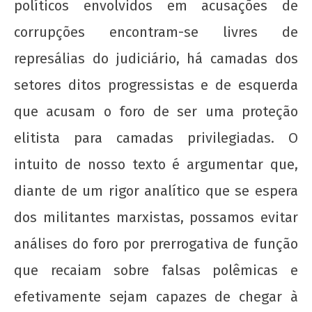
políticos envolvidos em acusações de
de 2019
wp-
corrupções encontram-se livres de
admin
represálias do judiciário, há camadas dos
setores ditos progressistas e de esquerda
que acusam o foro de ser uma proteção
elitista para camadas privilegiadas. O
intuito de nosso texto é argumentar que,
diante de um rigor analítico que se espera
Organizar a juventude trabalhadora nos seus
locais de moradia!
dos militantes marxistas, possamos evitar
9 de
análises do foro por prerrogativa de função
fevereiro
que recaiam sobre falsas polêmicas e
de 2019
wp-
efetivamente sejam capazes de chegar à
admin