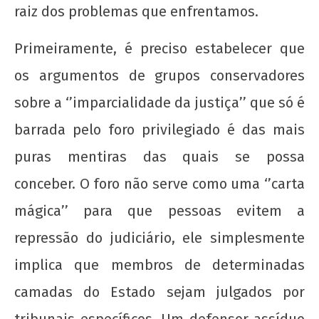
raiz dos problemas que enfrentamos.
Primeiramente, é preciso estabelecer que
os argumentos de grupos conservadores
sobre a ‘’imparcialidade da justiça’’ que só é
barrada pelo foro privilegiado é das mais
Espontaneidade e consciência revolucionária:
puras mentiras das quais se possa
o que fazer com o sindicato mais importante
em Salvador?
conceber. O foro não serve como uma ‘’carta
9 de
mágica’’ para que pessoas evitem a
fevereiro
de 2019
repressão do judiciário, ele simplesmente
wp-
implica que membros de determinadas
admin
camadas do Estado sejam julgados por
tribunais específicos. Um defensor assíduo