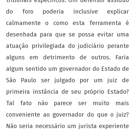
do foro poderia inclusive explicar
calmamente o como esta ferramenta é
desenhada para que se possa evitar uma
Movimento Negro e o Estado: entre a
atuação privilegiada do judiciário perante
democracia e o 38, o que faz o negro?
alguns em detrimento de outros. Faria
9 de
fevereiro
algum sentido um governador do Estado de
de 2019
São Paulo ser julgado por um juiz de
wp-
admin
primeira instância de seu próprio Estado?
Tal fato não parece ser muito mais
conveniente ao governador do que o juiz?
Não seria necessário um jurista experiente