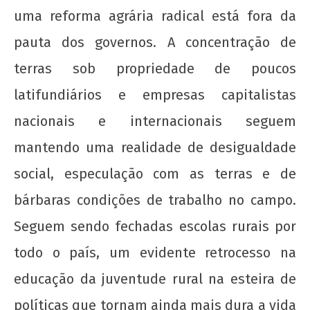
7 de
uma reforma agrária radical está fora da
outubro
de 2015
pauta dos governos. A concentração de
wp-
terras sob propriedade de poucos
admin
latifundiários e empresas capitalistas
nacionais e internacionais seguem
mantendo uma realidade de desigualdade
social, especulação com as terras e de
bárbaras condições de trabalho no campo.
Teses da UJC e do MEP para 46º CONUBES
Seguem sendo fechadas escolas rurais por
7 de
todo o país, um evidente retrocesso na
outubro
de 2015
educação da juventude rural na esteira de
wp-
políticas que tornam ainda mais dura a vida
admin