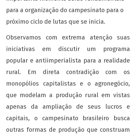
admin
para a organização do campesinato para o
próximo ciclo de lutas que se inicia.
Observamos com extrema atenção suas
iniciativas em discutir um programa
popular e antiimperialista para a realidade
Manifesto de Lançamento da Campanha
rural. Em direta contradição com os
Nacional: “1 Real por Cuba”
monopólios capitalistas e o agronegócio,
7 de
outubro
que modelam a produção rural em vistas
de 2015
wp-
apenas da ampliação de seus lucros e
admin
capitais, o campesinato brasileiro busca
outras formas de produção que construam