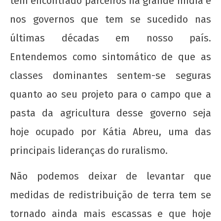
tem encontrado parceiros na grande mídia e
Provocações acerca do papel da extensão
nos governos que tem se sucedido nas
universitária hoje
últimas décadas em nosso país.
7 de
Entendemos como sintomático de que as
outubro
de 2015
classes dominantes sentem-se seguras
wp-
admin
quanto ao seu projeto para o campo que a
pasta da agricultura desse governo seja
hoje ocupado por Kátia Abreu, uma das
principais lideranças do ruralismo.
Não podemos deixar de levantar que
medidas de redistribuição de terra tem se
A ascensão do velho e o recuo do novo: que
faz a juventude?
tornado ainda mais escassas e que hoje