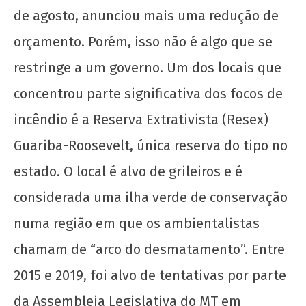
de agosto, anunciou mais uma redução de
orçamento. Porém, isso não é algo que se
restringe a um governo. Um dos locais que
Soberania alimentar é permanência: o PASES
concentrou parte significativa dos focos de
e os Restaurantes Universitários
incêndio é a Reserva Extrativista (Resex)
22 de
Guariba-Roosevelt, única reserva do tipo no
setembro
de 2020
estado. O local é alvo de grileiros e é
wp-
admin
considerada uma ilha verde de conservação
numa região em que os ambientalistas
chamam de “arco do desmatamento”. Entre
2015 e 2019, foi alvo de tentativas por parte
da Assembleia Legislativa do MT em