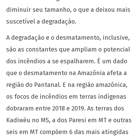
diminuir seu tamanho, o que a deixou mais
Os jovens comunistas e as eleições
suscetível a degradação.
22 de
setembro
A degradação e o desmatamento, inclusive,
de 2020
wp-
são as constantes que ampliam o potencial
admin
dos incêndios a se espalharem. É um dado
que o desmatamento na Amazônia afeta a
região do Pantanal. E na região amazônica,
os focos de incêndios em terras indígenas
dobraram entre 2018 e 2019. As terras dos
Kadiwéu no MS, a dos Paresi em MT e outras
Manifesto por uma Universidade Popular para
o 72º CONEG da UNE
seis em MT compõem 6 das mais atingidas
22 de