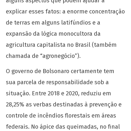
alguns aspectos que podem ajudar a
explicar esses fatos: a enorme concentração
de terras em alguns latifúndios e a
expansão da lógica monocultora da
agricultura capitalista no Brasil (também
chamada de “agronegócio”).
Solidariedade ao movimento estudantil do
Acre
O governo de Bolsonaro certamente tem
22 de
sua parcela de responsabilidade sob a
setembro
situação. Entre 2018 e 2020, reduziu em
de 2020
wp-
28,25% as verbas destinadas à prevenção e
admin
controle de incêndios florestais em áreas
federais. No ápice das queimadas, no final