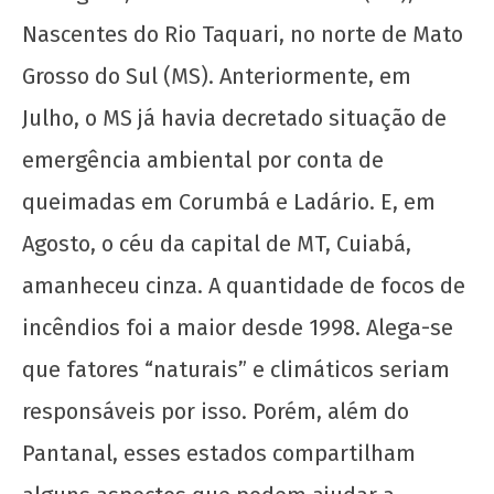
22 de
Nascentes do Rio Taquari, no norte de Mato
setembro
de 2020
Grosso do Sul (MS). Anteriormente, em
wp-
admin
Julho, o MS já havia decretado situação de
emergência ambiental por conta de
queimadas em Corumbá e Ladário. E, em
Agosto, o céu da capital de MT, Cuiabá,
amanheceu cinza. A quantidade de focos de
incêndios foi a maior desde 1998. Alega-se
UJC, 99 anos!
que fatores “naturais” e climáticos seriam
22 de
responsáveis por isso. Porém, além do
setembro
de 2020
Pantanal, esses estados compartilham
wp-
admin