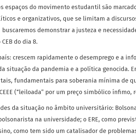
 os espaços do movimento estudantil são marca
icos e organizativos, que se limitam a discursos 
ui buscaremos demonstrar a justeza e necessida
 CEB do dia 8.
ís: crescem rapidamente o desemprego e a info
 da situação da pandemia e a política genocida.
atais, fundamentais para soberania mínima de q
CEEE (“leiloada” por um preço simbólico ínfimo, 
des da situação no âmbito universitário: Bolson
 bolsonarista na universidade; o ERE, como previst
ino, como tem sido um catalisador de problema