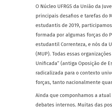
O Núcleo UFRGS da União da Juv
principais desafios e tarefas do
estudantis de 2019, participamos
formada por algumas forças do PS
estudantil Correnteza, e nós da 
NOW VIEWING
(MUP). Todas essas organizaçõe
Qual deve ser o papel do DCE diante d
Unificada” (antiga Oposição de E
genocídio? A opinião dos comunistas e
divergências no DCE UFRGS
radicalizada para o contexto un
8 de
forças, tanto nacionalmente qua
abril
de
Ainda que componhamos a atual d
2021
wp-
debates internos. Muitas das po
admin