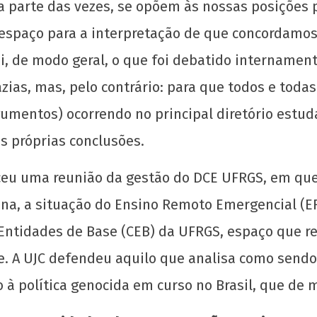
parte das vezes, se opõem às nossas posições po
espaço para a interpretação de que concordamos
, de modo geral, o que foi debatido internament
A es
azias, mas, pelo contrário: para que todos e to
edu
mentos) ocorrendo no principal diretório estudan
8 d
abri
s próprias conclusões.
de
202
eceu uma reunião da gestão do DCE UFRGS, em que
w
adm
ina, a situação do Ensino Remoto Emergencial (E
 Entidades de Base (CEB) da UFRGS, espaço que r
e. A UJC defendeu aquilo que analisa como sendo
 à política genocida em curso no Brasil, que de 