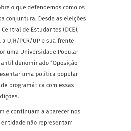
sobre o que defendemos como os
sa conjuntura. Desde as eleições
 Central de Estudantes (DCE),
, a UJR/PCR/UP e sua frente
 por uma Universidade Popular
dantil denominado “Oposição
que somos contra o vestibular?
resentar uma política popular
e
dade programática com essas
l
dições.
1
p-
em e continuam a aparecer nos
in
a entidade não representam