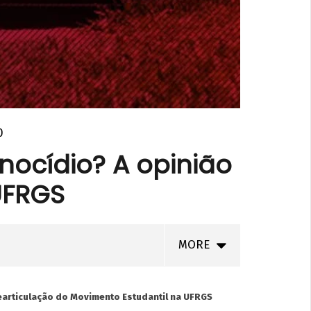
0
nocídio? A opinião
UFRGS
MORE
earticulação do Movimento Estudantil na UFRGS