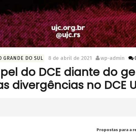
8 de abril de 2021
wp-admin
O GRANDE DO SUL
pel do DCE diante do ge
as divergências no DCE 
Propostas para a r