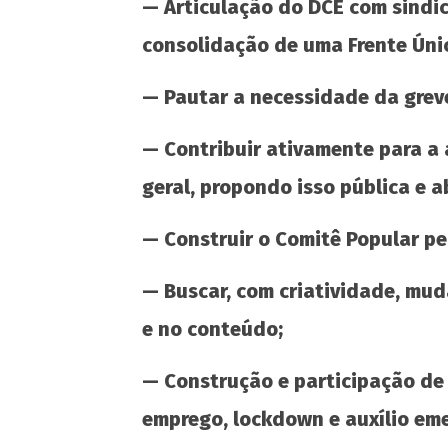
— Articulação do DCE com sindic
Ousar sonhar exige orçamento! Ousar
lutar exige permanência!
consolidação de uma Frente Úni
8 de
abril
— Pautar a necessidade da greve
de
2021
— Contribuir ativamente para a 
wp-
admin
geral, propondo isso pública e 
— Construir o Comitê Popular pe
— Buscar, com criatividade, muda
e no conteúdo;
— Construção e participação de
emprego, lockdown e auxílio eme