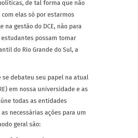
líticas, de tal forma que não
 com elas só por estarmos
e na gestão do DCE, não para
cola é nossa! Ousar lutar por uma
das estudantes possam tomar
cação popular
til do Rio Grande do Sul, a
e
l
1
 se debateu seu papel na atual
p-
in
RE) em nossa universidade e as
eúne todas as entidades
 as necessárias ações para um
modo geral são: