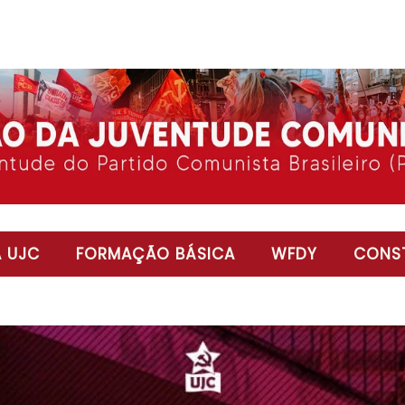
 UJC
FORMAÇÃO BÁSICA
WFDY
CONST