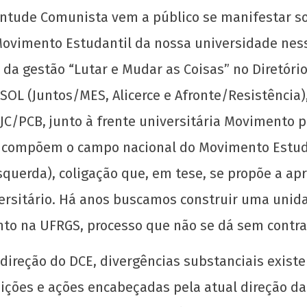
entude Comunista vem a público se manifestar 
 Movimento Estudantil da nossa universidade nes
 da gestão “Lutar e Mudar as Coisas” no Diretório
OL (Juntos/MES, Alicerce e Afronte/Resistência)
UJC/PCB, junto à frente universitária Movimento
s compõem o campo nacional do Movimento Estu
o
Manifesto por uma Universidade Popular
Por 
squerda), coligação que, em tese, se propõe a ap
 as
para o 72º CONEG da UNE
8 d
iversitário. Há anos buscamos construir uma uni
abri
8 de
de
abril
nto na UFRGS, processo que não se dá sem contra
202
de
w
2021
ireção do DCE, divergências substanciais exist
adm
wp-
admin
sições e ações encabeçadas pela atual direção d