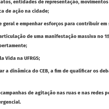
atos, entidades de representação, movimentos 
Teses da UJC e do MEP para o 5º Encontro
Nacional de Grêmios: avançar a Escola
ca de ação na cidade;
Popular, rumo ao socialismo!
8 de
 geral e empenhar esforços para contribuir em
abril
de
articulação de uma manifestação massiva no 1º
2021
wp-
abertamente;
admin
la Vida na UFRGS;
r a dinâmica do CEB, a fim de qualificar os deb
 campanhas de agitação nas ruas e nas redes p
rgencial.