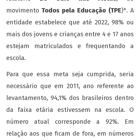
wp-
admin
movimento
Todos pela Educação (TPE
)*. A
entidade estabelece que até 2022, 98% ou
mais dos jovens e crianças entre 4 e 17 anos
estejam matriculados e frequentando a
escola.
A Munição da Direita Não é Travesti
Para que essa meta seja cumprida, seria
11 de
necessário que em 2011, ano referente ao
março
de
levantamento, 94,1% dos brasileiros dentro
2013
wp-
da faixa etária estivessem na escola. O
admin
número atual corresponde a 92%. Em
relação aos que ficam de fora, em números