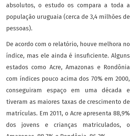
absolutos, o estudo os compara a toda a
população uruguaia (cerca de 3,4 milhões de
pessoas).
20 de Novembro - Dia da Consciência Negra
De acordo com o relatório, houve melhora no
11 de
março
índice, mas ele ainda é insuficiente. Alguns
de
2013
estados como Acre, Amazonas e Rondônia
wp-
com índices pouco acima dos 70% em 2000,
admin
conseguiram espaço em uma década e
tiveram as maiores taxas de crescimento de
matrículas. Em 2011, o Acre apresenta 88,9%
dos jovens e crianças matriculados, o