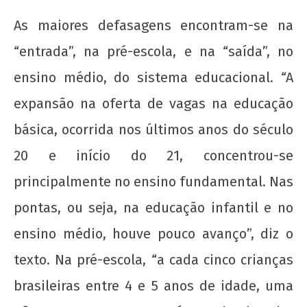
"Novo" Ensino Médio!
As maiores defasagens encontram-se na
11 de
“entrada”, na pré-escola, e na “saída”, no
março
de
ensino médio, do sistema educacional. “A
2013
wp-
expansão na oferta de vagas na educação
admin
básica, ocorrida nos últimos anos do século
20 e início do 21, concentrou-se
principalmente no ensino fundamental. Nas
pontas, ou seja, na educação infantil e no
ensino médio, houve pouco avanço”, diz o
UNE na luta: pela Universidade Popular e pelo
texto. Na pré-escola, “a cada cinco crianças
socialismo!
brasileiras entre 4 e 5 anos de idade, uma
11 de
março