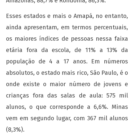
Amazonas, 88,7% e Rondônia, 86,3%.
Nota Política da UJC SE - Nas eleições para o
59° CONUNE na UFS, o Coletivo Quilombo (PT)
Esses estados e mais o Amapá, no entanto,
escancara o oportunismo da majoritária da
UNE!
ainda apresentam, em termos percentuais,
11 de
os maiores índices de pessoas nessa faixa
março
de
etária fora da escola, de 11% a 13% da
2013
wp-
população de 4 a 17 anos. Em números
admin
absolutos, o estado mais rico, São Paulo, é o
onde existe o maior número de jovens e
crianças fora das salas de aula: 575 mil
alunos, o que corresponde a 6,6%. Minas
vem em segundo lugar, com 367 mil alunos
Nota Política da UJC - PARA ALÉM DA
(8,3%).
SUSPENSÃO: Pela revogação imediata do