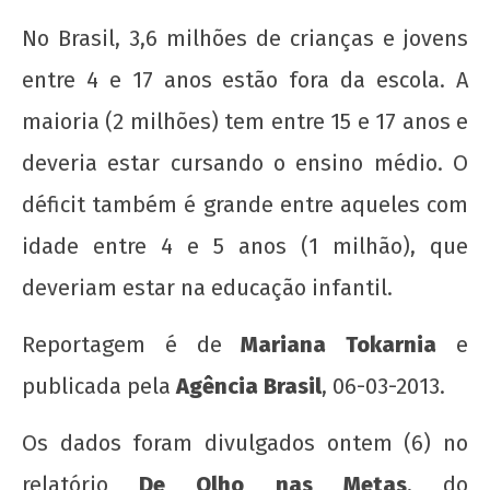
No Brasil, 3,6 milhões de crianças e jovens
entre 4 e 17 anos estão fora da escola. A
maioria (2 milhões) tem entre 15 e 17 anos e
deveria estar cursando o ensino médio. O
déficit também é grande entre aqueles com
idade entre 4 e 5 anos (1 milhão), que
NOW VIEWING
deveriam estar na educação infantil.
Brasil tem 3,6 milhões de crianças e jovens
Reportagem é de
Mariana Tokarnia
e
fora da escola
publicada pela
Agência Brasil
, 06-03-2013.
11 de
março
Os dados foram divulgados ontem (6) no
de
2013
relatório
De Olho nas Metas
, do