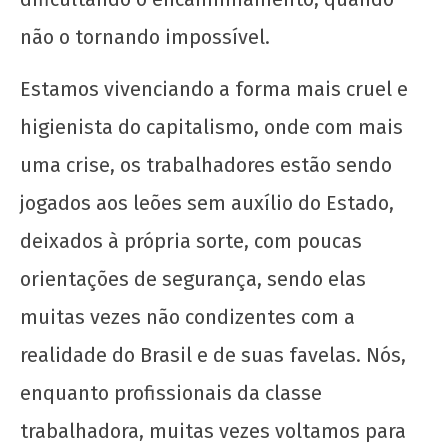
não o tornando impossível.
Estamos vivenciando a forma mais cruel e
higienista do capitalismo, onde com mais
Nota Política da UJC SE - Nas eleições para o
uma crise, os trabalhadores estão sendo
59° CONUNE na UFS, o Coletivo Quilombo (PT)
jogados aos leões sem auxílio do Estado,
escancara o oportunismo da majoritária da
UNE!
deixados à própria sorte, com poucas
18
orientações de segurança, sendo elas
de
maio
muitas vezes não condizentes com a
de
realidade do Brasil e de suas favelas. Nós,
2020
wp-
enquanto profissionais da classe
admin
trabalhadora, muitas vezes voltamos para