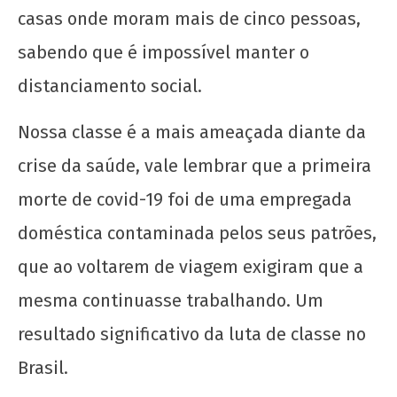
casas onde moram mais de cinco pessoas,
sabendo que é impossível manter o
distanciamento social.
Nota Política da UJC - PARA ALÉM DA
Nossa classe é a mais ameaçada diante da
SUSPENSÃO: Pela revogação imediata do
"Novo" Ensino Médio!
crise da saúde, vale lembrar que a primeira
18
morte de covid-19 foi de uma empregada
de
maio
doméstica contaminada pelos seus patrões,
de
2020
que ao voltarem de viagem exigiram que a
wp-
mesma continuasse trabalhando. Um
admin
resultado significativo da luta de classe no
Brasil.