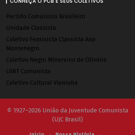
CONHEÇA O PCB E SEUS COLETIVOS
Partido Comunista Brasileiro
Unidade Classista
Coletivo Feminista Classista Ana
Montenegro
Coletivo Negro Minervino de Oliveira
LGBT Comunista
Coletivo Cultural Vianinha
© 1927–2026 União da Juventude Comunista
(UJC Brasil)
Início
Nossa História