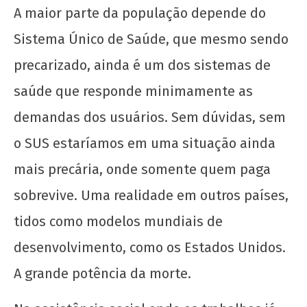
A maior parte da população depende do
Sistema Único de Saúde, que mesmo sendo
UNE na luta: pela Universidade Popular e pelo
socialismo!
precarizado, ainda é um dos sistemas de
18
saúde que responde minimamente as
de
demandas dos usuários. Sem dúvidas, sem
maio
de
o SUS estaríamos em uma situação ainda
2020
wp-
mais precária, onde somente quem paga
admin
sobrevive. Uma realidade em outros países,
tidos como modelos mundiais de
desenvolvimento, como os Estados Unidos.
A grande potência da morte.