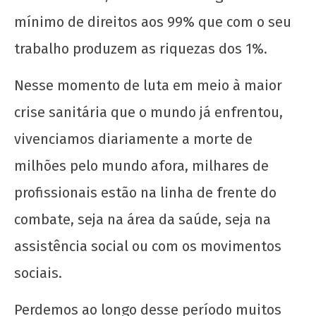
mínimo de direitos aos 99% que com o seu
Assistentes Sociais na luta contra o Covid-19
18
trabalho produzem as riquezas dos 1%.
de
maio
Nesse momento de luta em meio à maior
de
2020
crise sanitária que o mundo já enfrentou,
wp-
vivenciamos diariamente a morte de
admin
milhões pelo mundo afora, milhares de
profissionais estão na linha de frente do
combate, seja na área da saúde, seja na
assistência social ou com os movimentos
A Munição da Direita Não é Travesti
sociais.
18
de
Perdemos ao longo desse período muitos