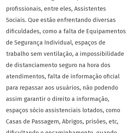
maio
de
profissionais, entre eles, Assistentes
2020
Sociais. Que estão enfrentando diversas
wp-
admin
dificuldades, como a falta de Equipamentos
de Segurança Individual, espaços de
trabalho sem ventilação, a impossibilidade
de distanciamento seguro na hora dos
atendimentos, falta de informação oficial
20 de Novembro - Dia da Consciência Negra
para repassar aos usuários, não podendo
18
de
assim garantir o direito a informação,
maio
de
espaços sócio assistenciais lotados, como
2020
Casas de Passagem, Abrigos, prisões, etc,
wp-
admin
dificultando o encaminhamento, quando