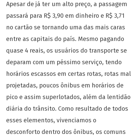
Apesar de já ter um alto preço, a passagem
2017
wp-
passará para R$ 3,90 em dinheiro e R$ 3,71
admin
no cartão se tornando uma das mais caras
entre as capitais do país. Mesmo pagando
quase 4 reais, os usuários do transporte se
deparam com um péssimo serviço, tendo
horários escassos em certas rotas, rotas mal
Soberania alimentar é permanência: o PASES
projetadas, poucos ônibus em horários de
e os Restaurantes Universitários
pico e assim superlotados, além da lentidão
6 de
janeiro
diária do trânsito. Como resultado de todos
de
2017
esses elementos, vivenciamos o
wp-
desconforto dentro dos ônibus, os comuns
admin