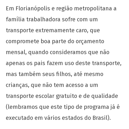
UJC, 99 anos!
Em Florianópolis e região metropolitana a
6 de
janeiro
família trabalhadora sofre com um
de
2017
transporte extremamente caro, que
wp-
compromete boa parte do orçamento
admin
mensal, quando consideramos que não
apenas os pais fazem uso deste transporte,
mas também seus filhos, até mesmo
crianças, que não tem acesso a um
transporte escolar gratuito e de qualidade
Solidariedade ao movimento estudantil do
Acre
(lembramos que este tipo de programa já é
6 de
executado em vários estados do Brasil).
janeiro
de