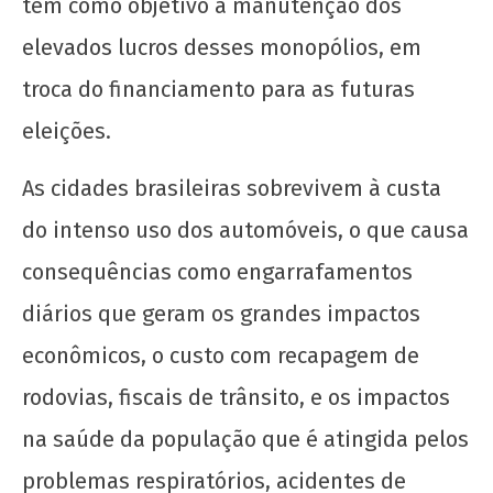
tem como objetivo a manutenção dos
elevados lucros desses monopólios, em
Manifesto por uma Universidade Popular para
troca do financiamento para as futuras
o 72º CONEG da UNE
eleições.
6 de
janeiro
As cidades brasileiras sobrevivem à custa
de
2017
do intenso uso dos automóveis, o que causa
wp-
admin
consequências como engarrafamentos
diários que geram os grandes impactos
econômicos, o custo com recapagem de
rodovias, fiscais de trânsito, e os impactos
na saúde da população que é atingida pelos
problemas respiratórios, acidentes de