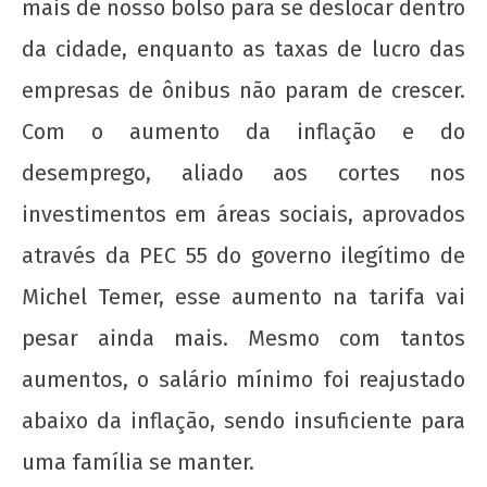
mais de nosso bolso para se deslocar dentro
NOW VIEWING
da cidade, enquanto as taxas de lucro das
empresas de ônibus não param de cres
cer.
Ano Novo, Politicas Velhas: Mais um Aumento
da Tarifa de ônibus em Florianópolis-SC
Com o aumento da inflação e do
6 de
desemprego, aliado aos cortes nos
janeiro
de
investimentos em áreas sociais, aprovados
2017
wp-
através da PEC 55 do governo ilegítimo de
admin
Michel Temer, esse aumento na tarifa vai
pesar ainda mais. Mesmo com tantos
aumentos, o salário mínimo foi reajustado
abaixo da inflação, sendo insuficiente para
uma família se manter.