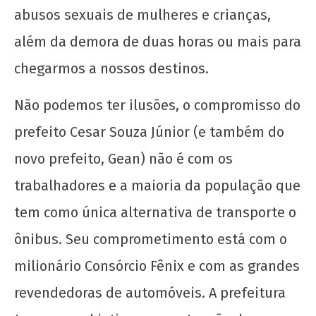
abusos sexuais de mulheres e crianças,
além da demora de duas horas ou mais para
chegarmos a nossos destinos.
Não podemos ter ilusões, o compromisso do
Os jovens comunistas e as eleições
prefeito Cesar Souza Júnior (e também do
6 de
novo prefeito, Gean) não é com os
janeiro
de
trabalhadores e a maioria da população que
2017
tem como única alternativa de transporte o
wp-
admin
ônibus. Seu comprometimento está com o
milionário Consórcio Fênix e com as grandes
revendedoras de automóveis. A prefeitura