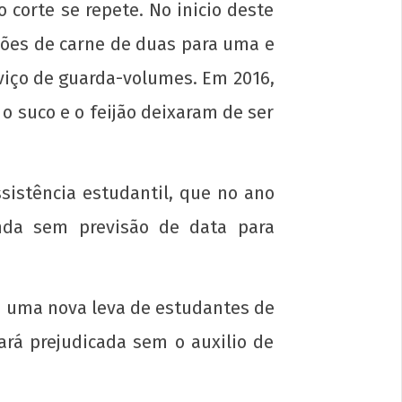
corte se repete. No inicio deste
pções de carne de duas para uma e
rviço de guarda-volumes. Em 2016,
o suco e o feijão deixaram de ser
sistência estudantil, que no ano
inda sem previsão de data para
e a Comissão Eleitoral do DCE da UFES
2026
l
m uma nova leva de estudantes de
ará prejudicada sem o auxilio de
7
p-
in