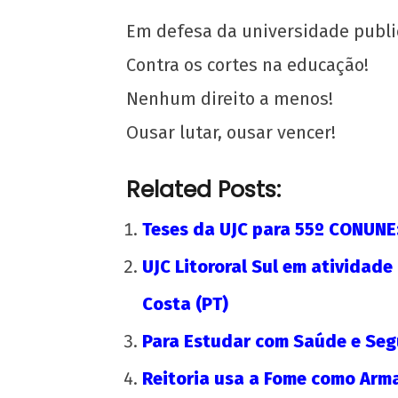
Em defesa da universidade publi
Contra os cortes na educação!
Teses da UJC e do MUP para o 49º
CONUEE-MG
Nenhum direito a menos!
5 de
Ousar lutar, ousar vencer!
abril
de
2017
Related Posts:
wp-
admin
Teses da UJC para 55º CONUNE
UJC Litororal Sul em atividad
Costa (PT)
Para Estudar com Saúde e Segu
Reitoria usa a Fome como Arm