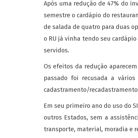
Após uma redução de 47% do inve
semestre o cardápio do restauran
de salada de quatro para duas op
o RU já vinha tendo seu cardápio
servidos.
NOW VIEWING
Os efeitos da redução aparecem 
passado foi recusada a vários
A Universidade Federal do Espírito San
(UFES) começa o primeiro semestre d
cadastramento/recadastramento
2017 com mais cortes.
5 de
Em seu primeiro ano do uso do S
abril
outros Estados, sem a assistênc
de
2017
transporte, material, moradia e r
wp-