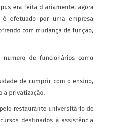
pus era feita diariamente, agora
a é efetuado por uma empresa
 sofrendo com mudança de função,
s da UJC e do MEP para o 5º Encontro
onal de Grêmios: avançar a Escola
 numero de funcionários como
lar, rumo ao socialismo!
l
rsidade de cumprir com o ensino,
 a privatização.
7
p-
in
pelo restaurante universitário de
cursos destinados à assistência