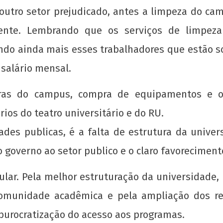
utro setor prejudicado, antes a limpeza do cam
ente. Lembrando que os serviços de limpez
zando ainda mais esses trabalhadores que estão
 salário mensal.
Expansão ou precarização? As
Tese
contradições da proposta de novos cursos
Naci
ras do campus, compra de equipamentos e o
no Centro Tecnológico da UFES
Popu
ios do teatro universitário e do RU.
5 de
5 de
abril
abri
des publicas, é a falta de estrutura da unive
de
de
 governo ao setor publico e o claro favorecimento
2017
201
wp-
w
admin
adm
ular. Pela melhor estruturação da universidade, 
 comunidade acadêmica e pela ampliação dos re
urocratização do acesso aos programas.