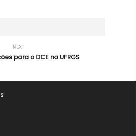
NEXT
ições para o DCE na UFRGS
US