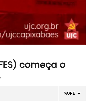
UFES) começa o
.
MORE