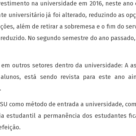
stimento na universidade em 2016, neste ano o 
te universitário já foi alterado, reduzindo as o
ções, além de retirar a sobremesa e o fim do se
 reduzido. No segundo semestre do ano passado, 
em outros setores dentro da universidade: A as
 alunos, está sendo revista para este ano a
to
Manifesto por uma Universidade Popular
Sobr
e
para o 72º CONEG da UNE
em 
.
5 de
5 de
abril
abri
ISU como método de entrada a universidade, co
de
de
ia estudantil a permanência dos estudantes fic
2017
201
wp-
w
efeição.
admin
adm