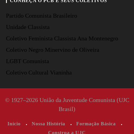
CONHEÇA O PCB E SEUS COLETIVOS
Partido Comunista Brasileiro
Unidade Classista
Coletivo Feminista Classista Ana Montenegro
Coletivo Negro Minervino de Oliveira
LGBT Comunista
Coletivo Cultural Vianinha
© 1927–2026 União da Juventude Comunista (UJC
Brasil)
Início
Nossa História
Formação Básica
Construa a UJC