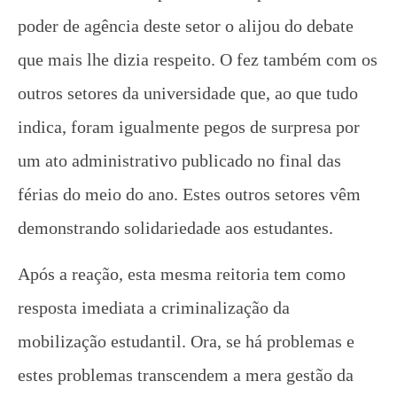
poder de agência deste setor o alijou do debate
que mais lhe dizia respeito. O fez também com os
Provocações acerca do papel da extensão
universitária hoje
outros setores da universidade que, ao que tudo
1 de
indica, foram igualmente pegos de surpresa por
outubro
de
um ato administrativo publicado no final das
2024
CN
férias do meio do ano. Estes outros setores vêm
UJC
demonstrando solidariedade aos estudantes.
Após a reação, esta mesma reitoria tem como
resposta imediata a criminalização da
mobilização estudantil. Ora, se há problemas e
estes problemas transcendem a mera gestão da