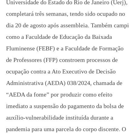
Universidade do Estado do Rio de Janeiro (Uerj),
NOW VIEWING
completará três semanas, tendo sido ocupado no
A Situação da UERJ Reflete o Dilema da Esquerda
dia 20 de agosto após assembleia. Também campi
Institucional
1 de
como a Faculdade de Educação da Baixada
outubro
Fluminense (FEBF) e a Faculdade de Formação
de
2024
de Professores (FFP) constroem processos de
CN
UJC
ocupação contra a Ato Executivo de Decisão
Administrativa (AEDA) 038/2024, chamada de
“AEDA da fome” por produzir como efeito
imediato a suspensão do pagamento da bolsa de
auxílio-vulnerabilidade instituída durante a
pandemia para uma parcela do corpo discente. O
Organizar a juventude trabalhadora nos seus locais
de moradia!