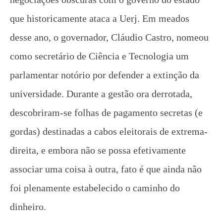
2024
que historicamente ataca a Uerj. Em meados
CN
UJC
desse ano, o governador, Cláudio Castro, nomeou
como secretário de Ciência e Tecnologia um
parlamentar notório por defender a extinção da
universidade. Durante a gestão ora derrotada,
descobriram-se folhas de pagamento secretas (e
Movimento Negro e o Estado: entre a democracia e o
gordas) destinadas a cabos eleitorais de extrema-
38, o que faz o negro?
direita, e embora não se possa efetivamente
1 de
outubro
associar uma coisa à outra, fato é que ainda não
de
foi plenamente estabelecido o caminho do
2024
CN
dinheiro.
UJC