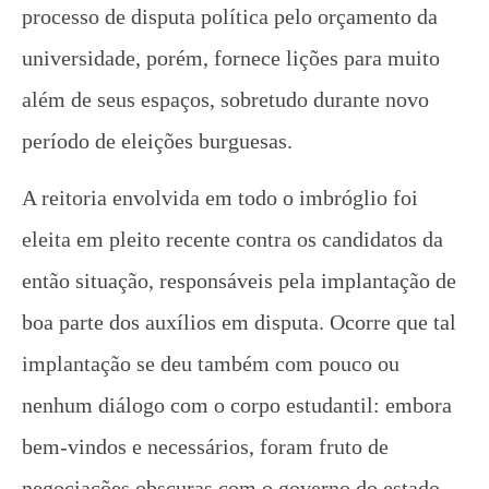
processo de disputa política pelo orçamento da
1 de
universidade, porém, fornece lições para muito
outubro
de
além de seus espaços, sobretudo durante novo
2024
CN
período de eleições burguesas.
UJC
A reitoria envolvida em todo o imbróglio foi
eleita em pleito recente contra os candidatos da
então situação, responsáveis pela implantação de
boa parte dos auxílios em disputa. Ocorre que tal
implantação se deu também com pouco ou
Espontaneidade e consciência revolucionária: o que
fazer com o sindicato mais importante em Salvador?
nenhum diálogo com o corpo estudantil: embora
1 de
bem-vindos e necessários, foram fruto de
outubro
de
negociações obscuras com o governo do estado