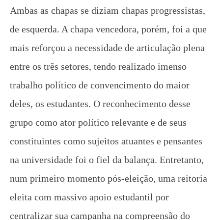
Ambas as chapas se diziam chapas progressistas,
de esquerda. A chapa vencedora, porém, foi a que
mais reforçou a necessidade de articulação plena
entre os três setores, tendo realizado imenso
trabalho político de convencimento do maior
Sobre a planificação do trabalho
1 de
deles, os estudantes. O reconhecimento desse
outubro
grupo como ator político relevante e de seus
de
2024
constituintes como sujeitos atuantes e pensantes
CN
UJC
na universidade foi o fiel da balança. Entretanto,
num primeiro momento pós-eleição, uma reitoria
eleita com massivo apoio estudantil por
centralizar sua campanha na compreensão do