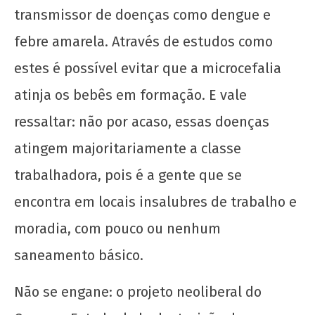
transmissor de doenças como dengue e
febre amarela. Através de estudos como
estes é possível evitar que a microcefalia
Ousar sonhar exige orçamento! Ousar lutar
atinja os bebês em formação. E vale
exige permanência!
ressaltar: não por acaso, essas doenças
4 de
setembro
atingem majoritariamente a classe
de 2019
trabalhadora, pois é a gente que se
wp-
admin
encontra em locais insalubres de trabalho e
moradia, com pouco ou nenhum
saneamento básico.
Não se engane: o projeto neoliberal do