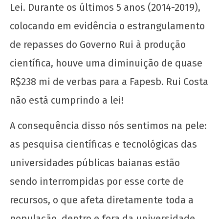
4 de
Lei. Durante os últimos 5 anos (2014-2019),
setembro
colocando em evidência o estrangulamento
de 2019
wp-
de repasses do Governo Rui à produção
admin
científica, houve uma diminuição de quase
R$238 mi de verbas para a Fapesb. Rui Costa
não está cumprindo a lei!
A consequência disso nós sentimos na pele:
as pesquisa científicas e tecnológicas das
Por que somos contra o vestibular?
universidades públicas baianas estão
4 de
sendo interrompidas por esse corte de
setembro
de 2019
recursos, o que afeta diretamente toda a
wp-
admin
população, dentro e fora da universidade.