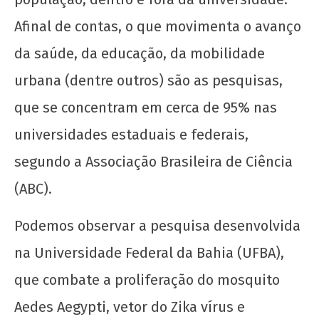
Afinal de contas, o que movimenta o avanço
da saúde, da educação, da mobilidade
urbana (dentre outros) são as pesquisas,
que se concentram em cerca de 95% nas
universidades estaduais e federais,
A escola é nossa! Ousar lutar por uma
segundo a Associação Brasileira de Ciência
educação popular
(ABC).
4 de
setembro
de 2019
Podemos observar a pesquisa desenvolvida
wp-
na Universidade Federal da Bahia (UFBA),
admin
que combate a proliferação do mosquito
Aedes Aegypti, vetor do Zika vírus e