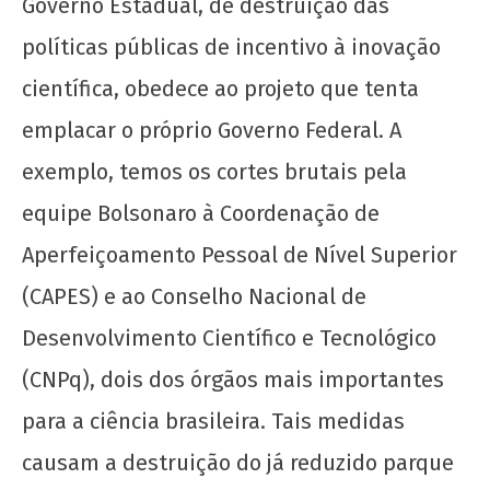
Governo Estadual, de destruição das
políticas públicas de incentivo à inovação
Teses da UJC e do MEP para o 5º Encontro
Nacional de Grêmios: avançar a Escola
científica, obedece ao projeto que tenta
Popular, rumo ao socialismo!
emplacar o próprio Governo Federal. A
4 de
setembro
exemplo, temos os cortes brutais pela
de 2019
wp-
equipe Bolsonaro à Coordenação de
admin
Aperfeiçoamento Pessoal de Nível Superior
(CAPES) e ao Conselho Nacional de
Desenvolvimento Científico e Tecnológico
(CNPq), dois dos órgãos mais importantes
para a ciência brasileira. Tais medidas
causam a destruição do já reduzido parque