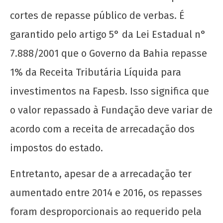
cortes de repasse público de verbas. É
A PRODUÇÃO CIENTÍFICA BAIANA ESTÁ EM
RISCO!
garantido pelo artigo 5° da Lei Estadual n°
4 de
7.888/2001 que o Governo da Bahia repasse
setembro
de 2019
1% da Receita Tributária Líquida para
wp-
admin
investimentos na Fapesb. Isso significa que
o valor repassado à Fundação deve variar de
acordo com a receita de arrecadação dos
impostos do estado.
Entretanto, apesar de a arrecadação ter
aumentado entre 2014 e 2016, os repasses
Manifesto por uma Universidade Popular para
o 72º CONEG da UNE
foram desproporcionais ao requerido pela